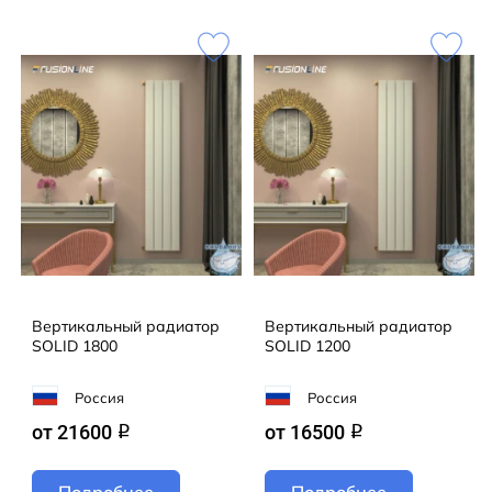
Наша команда воплощает ваши самые смелые
задумки в жизнь! Предлагаем не только готовые
модели из каталога FUSIONLINE, но и эксклюзивные
решения для проектов любой сложности. От
стандарта до уникального дизайна — мы сделаем
всё, чтобы ваш интерьер заиграл новыми красками!
Кол-во секций:2;Теплоотдача радиатора
(Вт):1330;Отапливаемая площадь
(M2):12;Цвет:Белый RAL R9003MT мат
Вертикальный радиатор
Вертикальный радиатор
SOLID 1800
SOLID 1200
Россия
Россия
от 21600
от 16500
q
q
Подробнее
Подробнее