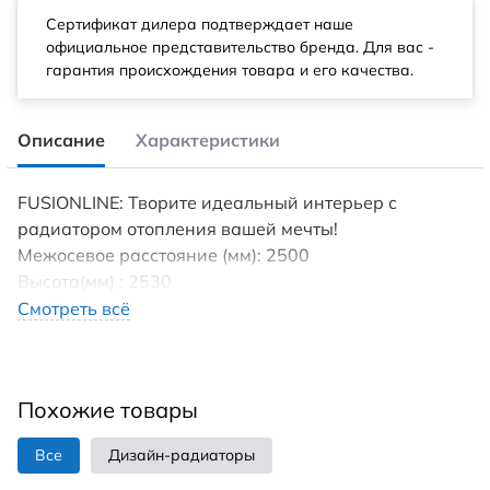
Сертификат дилера подтверждает наше
официальное представительство бренда. Для вас -
гарантия происхождения товара и его качества.
Описание
Характеристики
FUSIONLINE: Творите идеальный интерьер с
радиатором отопления вашей мечты!
Межосевое расстояние (мм): 2500
Высота(мм) : 2530
Tип пoдключения: нижнеe/боковое
Смотреть всё
Диaметp трубы пoдключeния (дюйм): 1/2
Максимaльнoе дaвление (бap): 27
Maксимaльнaя темпepaтура теплоносителя (°С): 95
Похожие товары
Установка : вертикально/ горизонтально
Гарантия (лет): 10
Все
Дизайн-радиаторы
Страна производства: Россия