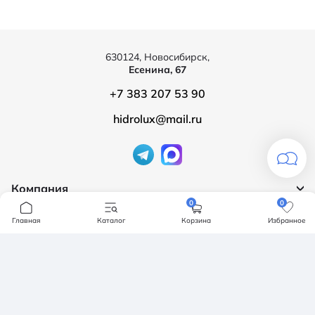
630124, Новосибирск,
Есенина, 67
+7 383 207 53 90
hidrolux@mail.ru
Компания
0
0
Продукция
О компании
Главная
Каталог
Корзина
Избранное
Бренды
Ванны
Доставка и оплата
Мебель для ванной
Обмен и возврат
Инсталяции, кнопки смыва
Карта сайта
Политика конфендициальности
Унитазы