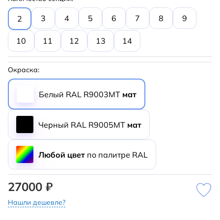
3
4
5
6
7
8
9
2
10
11
12
13
14
Окраска:
Белый RAL R9003MT
мат
Черный RAL R9005MT
мат
Любой цвет
по палитре RAL
27000 ₽
Нашли дешевле?