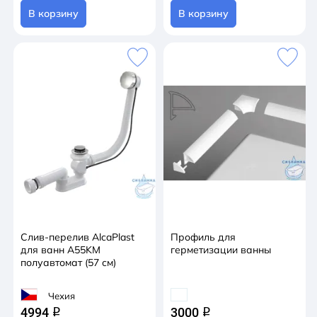
В корзину
В корзину
Слив-перелив AlcaPlast
Профиль для
для ванн A55KM
герметизации ванны
полуавтомат (57 см)
Чехия
4994
3000
q
q