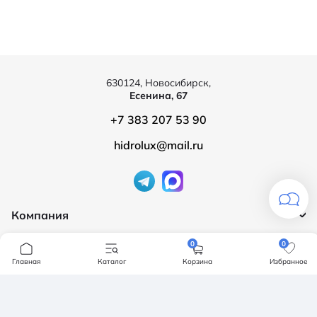
630124, Новосибирск,
Есенина, 67
+7 383 207 53 90
hidrolux@mail.ru
Компания
Продукция
О компании
0
0
Бренды
Главная
Каталог
Корзина
Избранное
Ванны
Доставка и оплата
Мебель для ванной
Обмен и возврат
Инсталяции, кнопки смыва