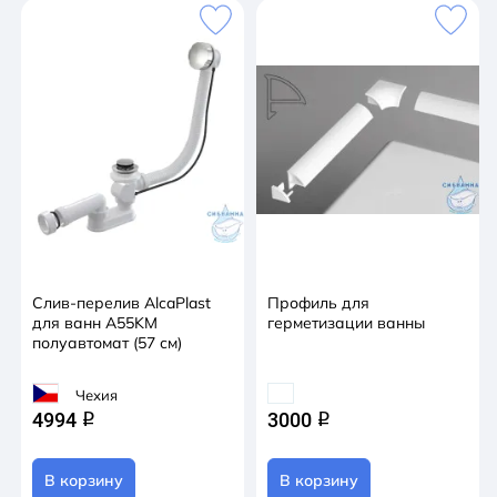
Слив-перелив AlcaPlast
Профиль для
для ванн A55KM
герметизации ванны
полуавтомат (57 см)
Чехия
4994
3000
q
q
В корзину
В корзину