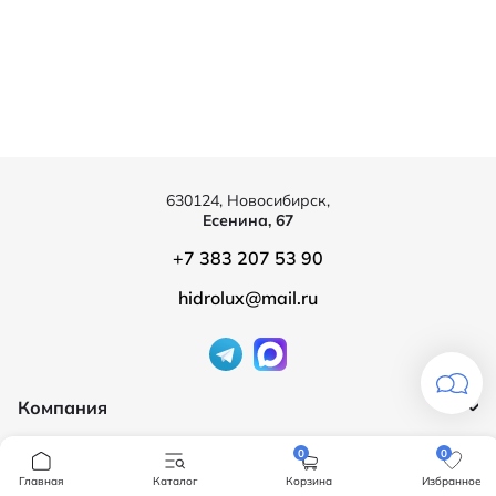
630124, Новосибирск,
Есенина, 67
+7 383 207 53 90
hidrolux@mail.ru
Компания
Продукция
О компании
0
0
Бренды
Главная
Каталог
Корзина
Избранное
Ванны