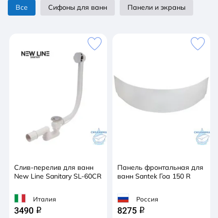
Все
Сифоны для ванн
Панели и экраны
Слив-перелив для ванн
Панель фронтальная для
New Line Sanitary SL-60CR
ванн Santek Гоа 150 R
Италия
Россия
3490
8275
q
q