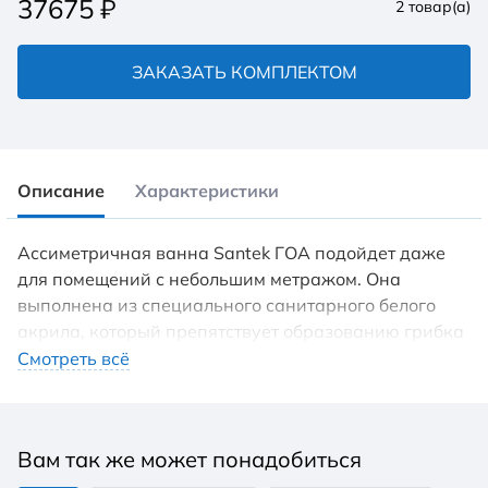
37675
₽
2
товар(а)
ЗАКАЗАТЬ КОМПЛЕКТОМ
Описание
Характеристики
Ассиметричная ванна Santek ГОА подойдет даже
для помещений с небольшим метражом. Она
выполнена из специального санитарного белого
акрила, который препятствует образованию грибка
и бактерий на поверхности.
Смотреть всё
Вам так же может понадобиться