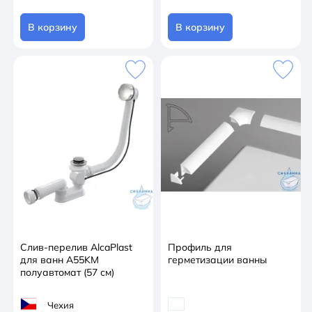
В корзину
В корзину
Слив-перелив AlcaPlast
Профиль для
для ванн A55KM
герметизации ванны
полуавтомат (57 см)
Чехия