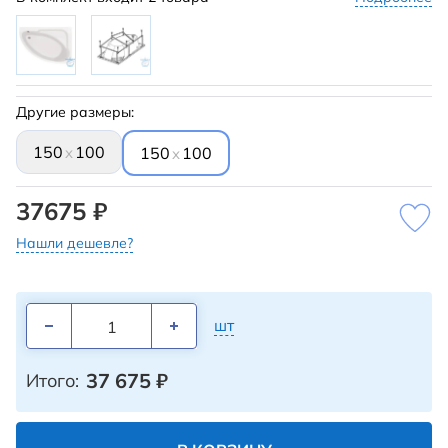
Другие размеры:
150
100
x
150
100
x
37675 ₽
Нашли дешевле?
шт
37 675
₽
Итого: