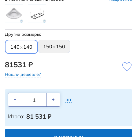
Другие размеры:
150
150
x
140
140
x
81531 ₽
Нашли дешевле?
шт
81 531
₽
Итого: