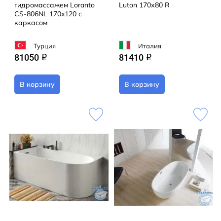
гидромассажем Loranto
Luton 170х80 R
CS-806NL 170x120 с
каркасом
Турция
Италия
81050
81410
q
q
В корзину
В корзину