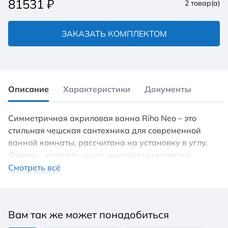
81531
₽
2
товар(а)
ЗАКАЗАТЬ КОМПЛЕКТОМ
Описание
Характеристики
Документы
Симметричная акриловая ванна Riho Neo – это
стильная чешская сантехника для современной
ванной комнаты, рассчитана на установку в углу.
Форма – четверть круга, выглядит компактно,
однако имеет достаточный объем. Внутренние
Смотреть всё
линии воздушны и изящны. На современную
направленность в дизайне сантехники указывает
даже название – «Нео» (новый). Однако дело не
Вам так же может понадобиться
только в новаторском стилевом исполнении, но и в