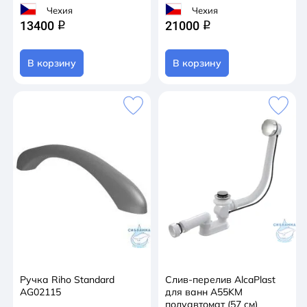
Чехия
Чехия
13400
21000
q
q
В корзину
В корзину
Ручка Riho Standard
Слив-перелив AlcaPlast
AG02115
для ванн A55KM
полуавтомат (57 см)