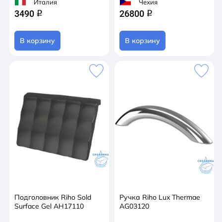
Италия
Чехия
3490
26800
q
q
В корзину
В корзину
Подголовник Riho Sold
Ручка Riho Lux Thermae
Surface Gel AH17110
AG03120