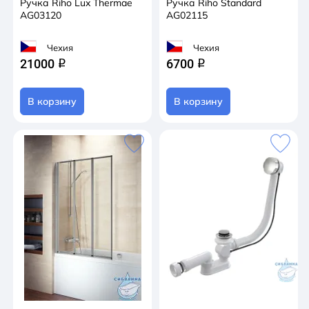
Ручка Riho Lux Thermae
Ручка Riho Standard
AG03120
AG02115
Чехия
Чехия
21000
6700
q
q
В корзину
В корзину