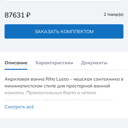
87631
₽
2
товар(а)
ЗАКАЗАТЬ КОМПЛЕКТОМ
Описание
Характеристики
Документы
Акриловая ванна Riho Lusso – чешская сантехника в
минималистском стиле для просторной ванной
комнаты. Прямоугольные борта и четкие
геометрические линии позволяют установить ее
вдоль всей стены, дополнив фронтальной панелью.
Смотреть всё
Благодаря центральному сливу, большой длине,
вместительному внутреннему пространству и
симметричной конструкции водные процедуры