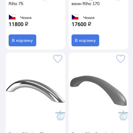
Riho 75
ванн Riho 170
Чехия
Чехия
11800
17600
q
q
В корзину
В корзину