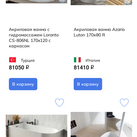
Акриловая ванна с
Акриловая ванна Azario
гидромассажем Loranto
Luton 170х80 R
CS-806NL 170x120 с
каркасом
Турция
Италия
81050
81410
q
q
В корзину
В корзину