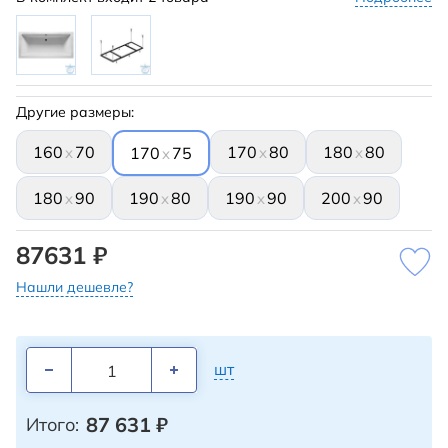
Другие размеры:
160
70
170
80
180
80
x
x
x
170
75
x
180
90
190
80
190
90
200
90
x
x
x
x
87631 ₽
Нашли дешевле?
шт
87 631
₽
Итого: