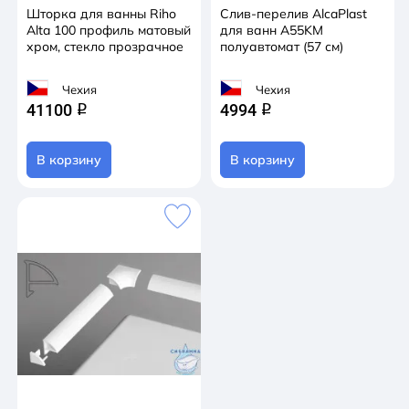
Шторка для ванны Riho
Слив-перелив AlcaPlast
Alta 100 профиль матовый
для ванн A55KM
хром, стекло прозрачное
полуавтомат (57 см)
Чехия
Чехия
41100
4994
q
q
В корзину
В корзину