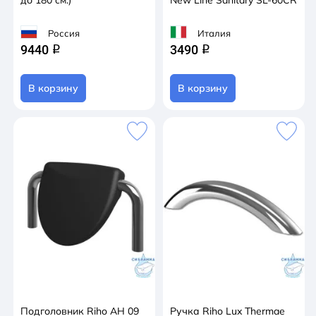
до 180 см.)
New Line Sanitary SL-60CR
Россия
Италия
9440
3490
q
q
В корзину
В корзину
Подголовник Riho AH 09
Ручка Riho Lux Thermae