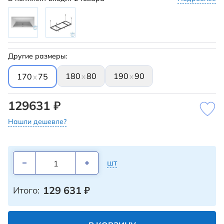
Другие размеры:
180
80
190
90
x
x
170
75
x
129631 ₽
Нашли дешевле?
шт
129 631
₽
Итого: