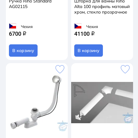
Ручка Riho Standard
Шторка для ванны Riho
AG02115
Alta 100 профиль матовый
хром, стекло прозрачное
Чехия
Чехия
6700
41100
q
q
В корзину
В корзину