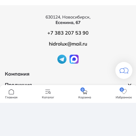
630124, Новосибирск,
Есенина, 67
+7 383 207 53 90
hidrolux@mail.ru
Компания
Продукция
О компании
0
0
Бренды
Ванны
Главная
Каталог
Корзина
Избранное
Доставка и оплата
Мебель для ванной
Обмен и возврат
Инсталяции, кнопки смыва
Карта сайта
Политика конфендициальности
Унитазы
Политика конфиденциальности
Отзывы
Смесители