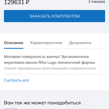
129631
₽
2
товар(а)
ЗАКАЗАТЬ КОМПЛЕКТОМ
Описание
Характеристики
Документы
Матовая поверхность ванны! Эргономичная
акриловая ванна Riho Lugo лаконичной формы
станет прекрасным дополнением современного
интерьера. Строгая геометрия линий, оптимальные
размеры (обратите внимание на увеличенную
Смотреть всё
ширину), покатые спинки делают эту модель
универсальной и удобной для любого владельца.
Вы можете дополнить модель мягкими накладными
Вам так же может понадобиться
подголовники, ручками для удобного входа и