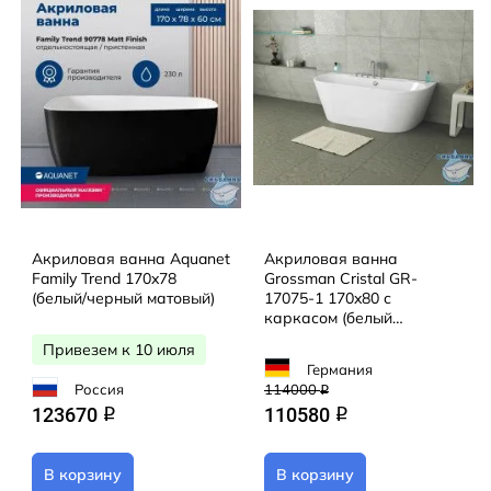
Акриловая ванна Aquanet
Акриловая ванна
Family Trend 170x78
Grossman Cristal GR-
(белый/черный матовый)
17075-1 170x80 с
каркасом (белый
глянцевый)
Привезем к 10 июля
Германия
Россия
114000
q
123670
110580
q
q
В корзину
В корзину