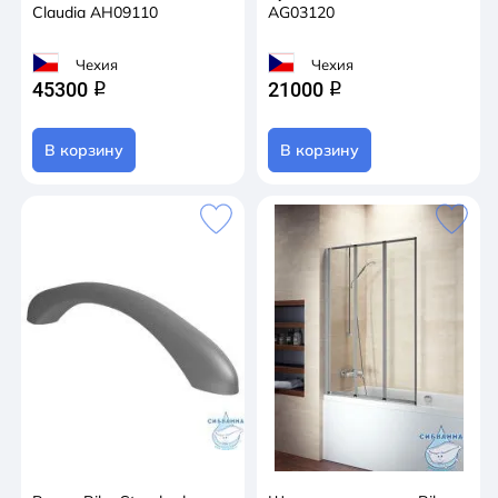
Claudia AH09110
AG03120
Чехия
Чехия
45300
21000
q
q
В корзину
В корзину