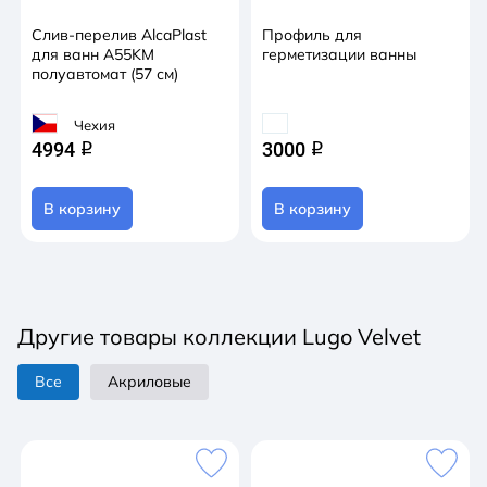
Слив-перелив AlcaPlast
Профиль для
для ванн A55KM
герметизации ванны
полуавтомат (57 см)
Чехия
4994
3000
q
q
В корзину
В корзину
Другие товары коллекции Lugo Velvet
Все
Акриловые