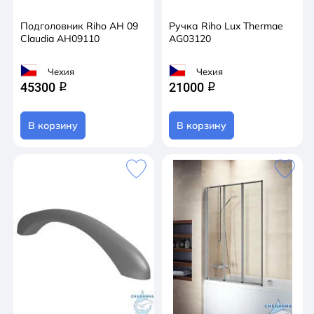
Подголовник Riho AH 09
Ручка Riho Lux Thermae
Claudia AH09110
AG03120
Чехия
Чехия
45300
21000
q
q
В корзину
В корзину