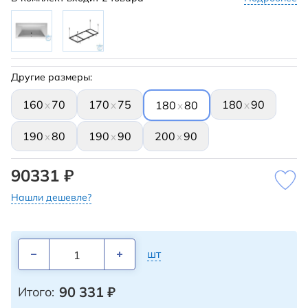
Другие размеры:
160
70
170
75
180
90
x
x
x
180
80
x
190
80
190
90
200
90
x
x
x
90331 ₽
Нашли дешевле?
шт
90 331
₽
Итого: