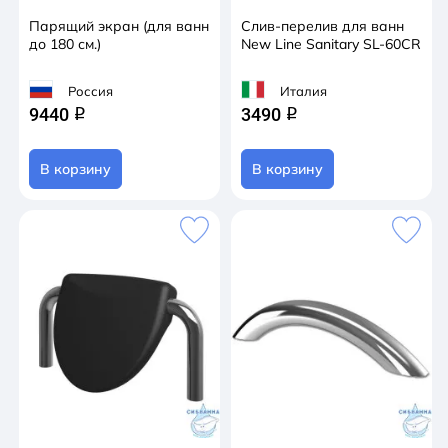
Парящий экран (для ванн
Слив-перелив для ванн
до 180 см.)
New Line Sanitary SL-60CR
Россия
Италия
9440
3490
q
q
В корзину
В корзину