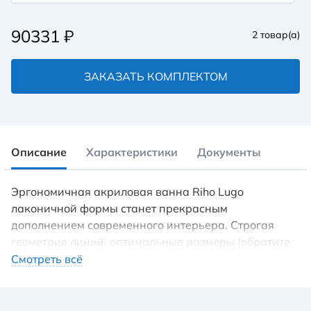
90331
₽
2
товар(а)
ЗАКАЗАТЬ КОМПЛЕКТОМ
Описание
Характеристики
Документы
Эргономичная акриловая ванна Riho Lugo
лаконичной формы станет прекрасным
дополнением современного интерьера. Строгая
геометрия линий, оптимальные размеры (обратите
внимание на увеличенную ширину), покатые
Смотреть всё
спинки делают эту модель универсальной и
удобной для любого владельца. Вы можете
дополнить модель мягкими накладными