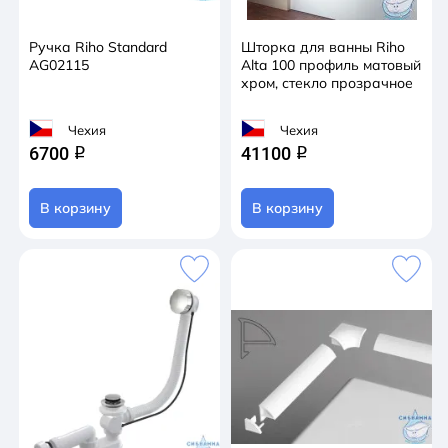
Ручка Riho Standard
Шторка для ванны Riho
AG02115
Alta 100 профиль матовый
хром, стекло прозрачное
Чехия
Чехия
6700
41100
q
q
В корзину
В корзину