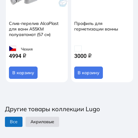
Слив-перелив AlcaPlast
Профиль для
для ванн A55KM
герметизации ванны
полуавтомат (57 см)
Чехия
4994
3000
q
q
В корзину
В корзину
Другие товары коллекции Lugo
Все
Акриловые