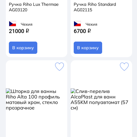
Ручка Riho Lux Thermae
Ручка Riho Standard
AG03120
AG02115
Чехия
Чехия
21000
6700
q
q
В корзину
В корзину