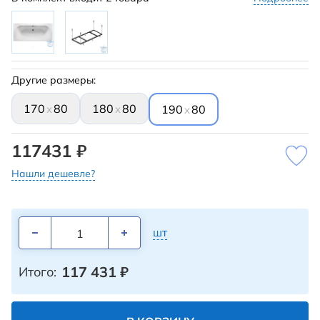
Другие размеры:
170
80
180
80
x
x
190
80
x
117431 ₽
Нашли дешевле?
шт
117 431
₽
Итого: