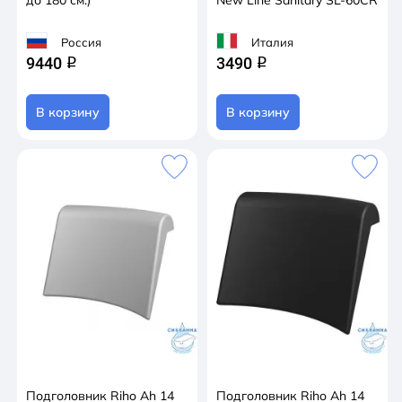
до 180 см.)
New Line Sanitary SL-60CR
Россия
Италия
9440
3490
q
q
В корзину
В корзину
Подголовник Riho Ah 14
Подголовник Riho Ah 14