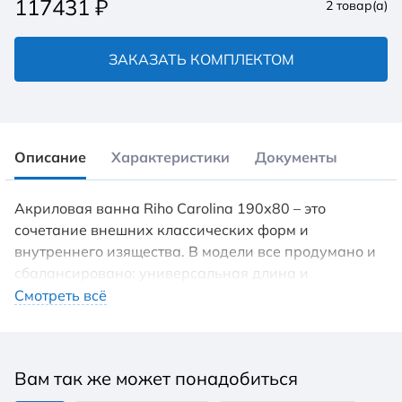
117431
₽
2
товар(а)
ЗАКАЗАТЬ КОМПЛЕКТОМ
Описание
Характеристики
Документы
Акриловая ванна Riho Carolina 190х80 – это
сочетание внешних классических форм и
внутреннего изящества. В модели все продумано и
сбалансировано: универсальная длина и
увеличенная ширина. Подойдет для ванной
Смотреть всё
комнаты чуть больше стандартной. Отсутствие
дизайнерских изысков позволяет легко вписать
ванну в любой интерьер. Штат Каролина, который
Вам так же может понадобиться
дал название модели, делится на северный и