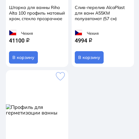
Шторка для ванны Riho
Слив-перелив AlcaPlast
Alta 100 профиль матовый
для ванн A55KM
хром, стекло прозрачное
полуавтомат (57 см)
Чехия
Чехия
41100
4994
q
q
В корзину
В корзину