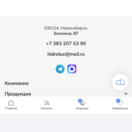
630124, Новосибирск,
Есенина, 67
+7 383 207 53 90
hidrolux@mail.ru
Компания
Продукция
О компании
0
0
Бренды
Ванны
Главная
Каталог
Корзина
Избранное
Доставка и оплата
Мебель для ванной
Обмен и возврат
Инсталяции, кнопки смыва
Карта сайта
Политика конфендициальности
Унитазы