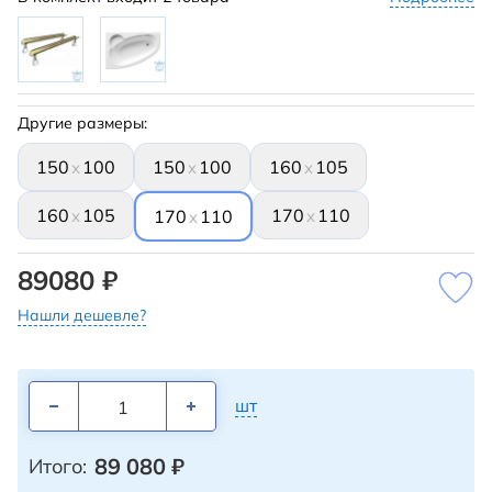
Другие размеры:
150
100
150
100
160
105
x
x
x
160
105
170
110
x
x
170
110
x
89080 ₽
Нашли дешевле?
шт
89 080
₽
Итого: