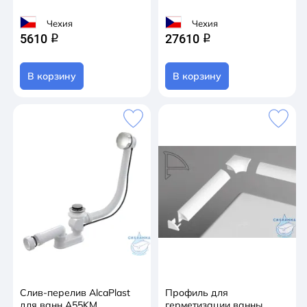
Чехия
Чехия
5610
27610
q
q
В корзину
В корзину
Слив-перелив AlcaPlast
Профиль для
для ванн A55KM
герметизации ванны