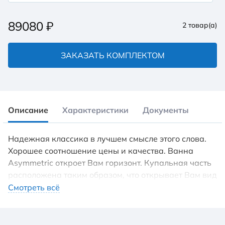
89080
₽
2
товар(а)
ЗАКАЗАТЬ КОМПЛЕКТОМ
Описание
Характеристики
Документы
Надежная классика в лучшем смысле этого слова.
Хорошее соотношение цены и качества. Ванна
Asymmetric откроет Вам горизонт. Купальная часть
расположена таким образом, что открывает Вам вид
на ванную комнату. Популярная форма подойдет
Смотреть всё
всем, кто предпочитает проверенные решения.
Ванна Asymmetric построена на таком принципе:
чаша ванны расположена под углом относительно