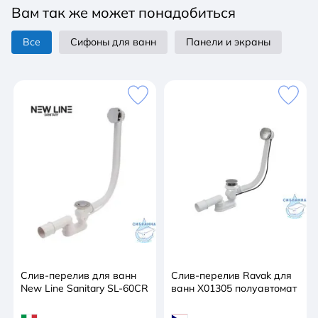
Вам так же может понадобиться
стены ванной комнаты, что позволяет получить
большую длину внутреннего пространства ванны,
Все
Сифоны для ванн
Панели и экраны
нежели при размещении параллельно стене.
Слив-перелив для ванн
Слив-перелив Ravak для
New Line Sanitary SL-60CR
ванн X01305 полуавтомат