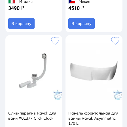
Италия
Чехия
3490
4510
q
q
В корзину
В корзину
Слив-перелив Ravak для
Панель фронтальная для
ванн X01377 Click Clack
ванны Ravak Asymmetric
170 L