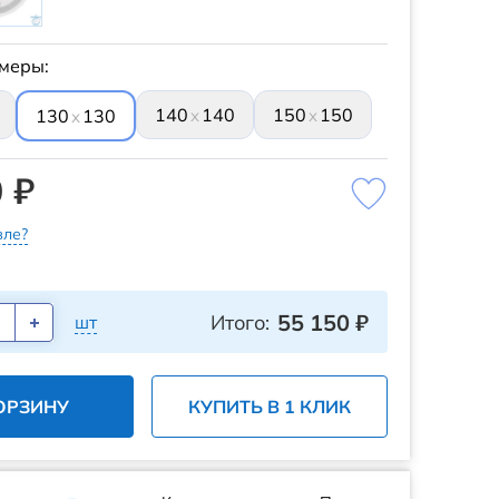
меры:
140
140
150
150
x
x
130
130
x
 ₽
ле?
55 150
₽
Итого:
шт
ОРЗИНУ
КУПИТЬ В 1 КЛИК