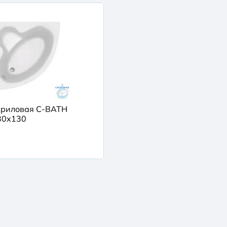
криловая C-BATH
30x130