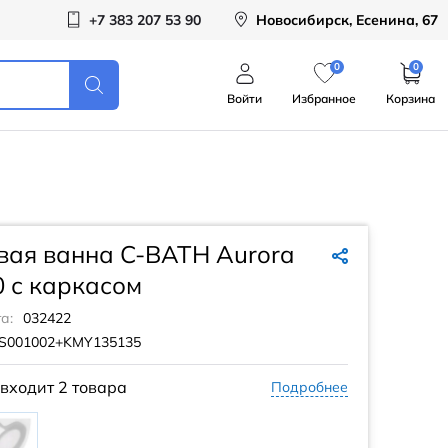
+7 383 207 53 90
Новосибирск, Есенина, 67
0
0
Войти
Избранное
Корзина
вая ванна C-BATH Aurora
 с каркасом
а:
032422
S001002+KMY135135
 входит
2 товара
Подробнее