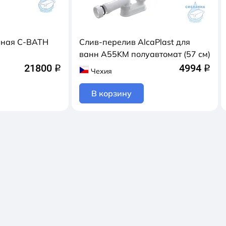
ьная C-BATH
Слив-перелив AlcaPlast для
ванн A55KM полуавтомат (57 см)
21800
4994
q
q
Чехия
В корзину