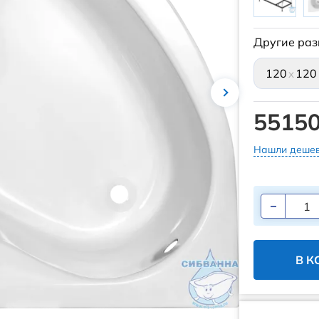
Другие раз
120
120
x
55150
Нашли дешев
В К