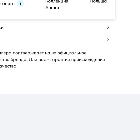
Коллекция
Польша
возврат
i
Aurora
ки
илера подтверждает наше официальное
ство бренда. Для вас - гарантия происхождения
ачества.