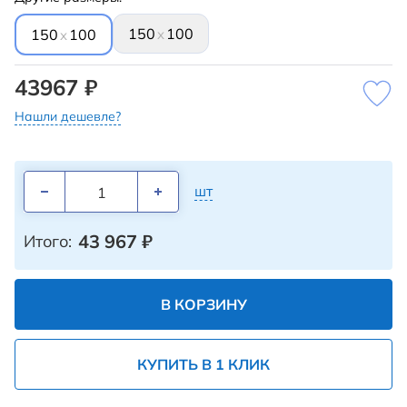
150
100
x
150
100
x
43967 ₽
Нашли дешевле?
шт
43 967
₽
Итого:
В КОРЗИНУ
КУПИТЬ В 1 КЛИК