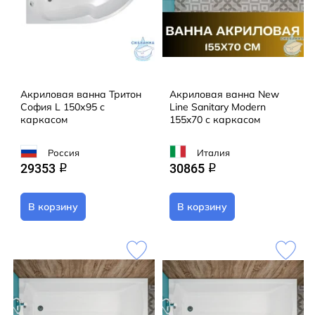
Акриловая ванна Тритон
Акриловая ванна New
София L 150х95 с
Line Sanitary Modern
каркасом
155x70 с каркасом
Россия
Италия
29353
30865
q
q
В корзину
В корзину