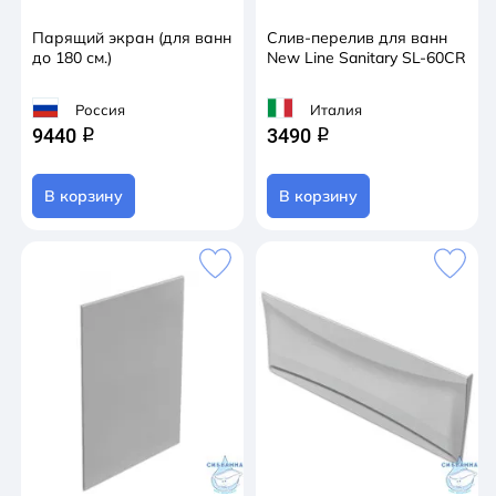
Парящий экран (для ванн
Слив-перелив для ванн
до 180 см.)
New Line Sanitary SL-60CR
Россия
Италия
9440
3490
q
q
В корзину
В корзину