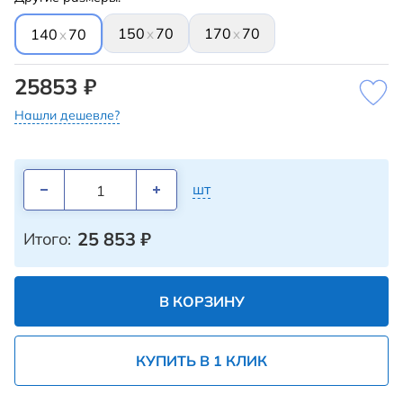
150
70
170
70
x
x
140
70
x
25853 ₽
Нашли дешевле?
шт
25 853
₽
Итого:
В КОРЗИНУ
КУПИТЬ В 1 КЛИК