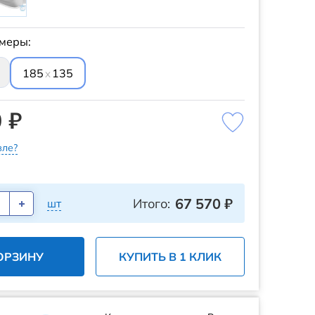
меры:
185
135
x
 ₽
ле?
67 570
₽
Итого:
шт
ОРЗИНУ
КУПИТЬ В 1 КЛИК