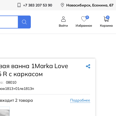
+7 383 207 53 90
Новосибирск, Есенина, 67
0
0
Войти
Избранное
Корзина
вая ванна 1Marka Love
 R с каркасом
а:
08010
лав1813+01лв1813п
 входит
2 товара
Подробнее