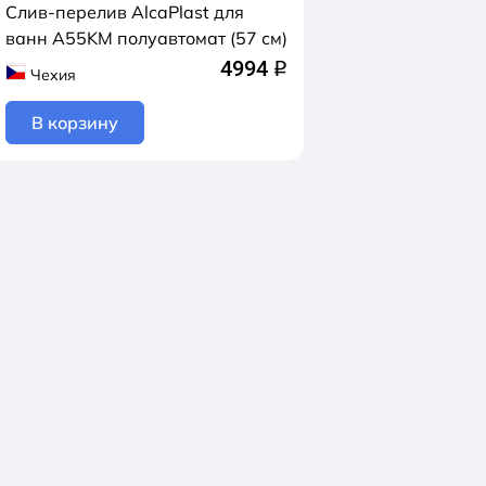
Слив-перелив AlcaPlast для
ванн A55KM полуавтомат (57 см)
4994
q
Чехия
В корзину