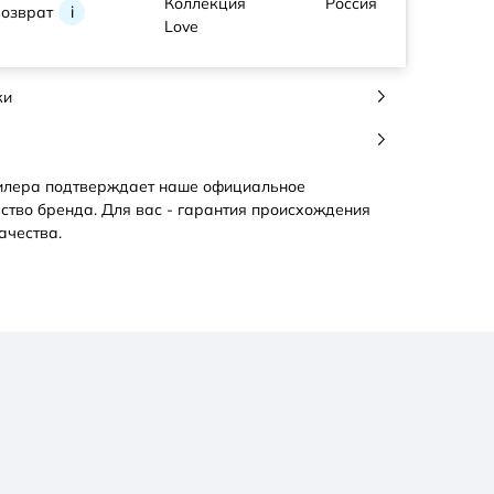
Коллекция
Россия
возврат
i
Love
ки
илера подтверждает наше официальное
ство бренда. Для вас - гарантия происхождения
ачества.