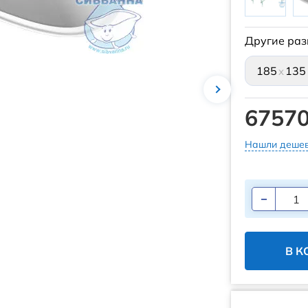
Другие раз
185
135
x
67570
Нашли дешев
В К