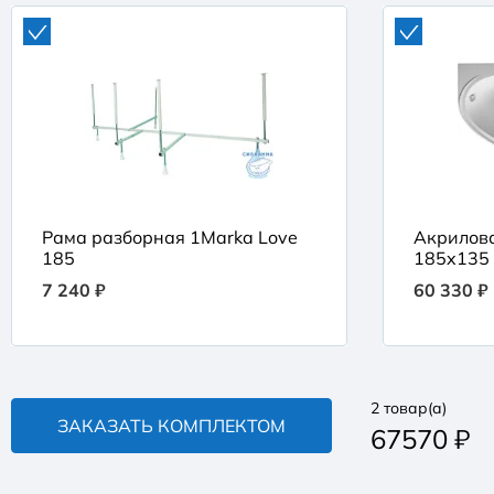
Рама разборная 1Marka Love
Акрилова
185
185x135
7 240 ₽
60 330 ₽
2
товар(а)
ЗАКАЗАТЬ КОМПЛЕКТОМ
67570
₽