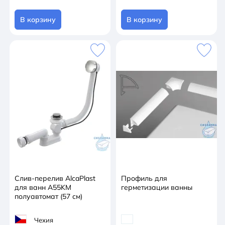
В корзину
В корзину
Слив-перелив AlcaPlast
Профиль для
для ванн A55KM
герметизации ванны
полуавтомат (57 см)
Чехия