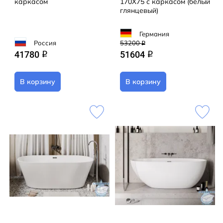
каркасом
170X75 с каркасом (белый
глянцевый)
Германия
Россия
53200
q
41780
51604
q
q
В корзину
В корзину