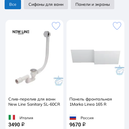
позволит удобно разместиться человеку любой
Все
Сифоны для ванн
Панели и экраны
комплекции. 2. Подходит и для купания. Узкая часть
ванны имеет ширину 70 см – стандартную ширину
любой другой ванны, благодаря чему любители
длительного купания также оценят удобство Linea.
3. Эргономичность. Linea сочетает удобства и
душевой кабины, и обычной купели, но при этом не
занимает много места в ванной комнате. 4.
Современный дизайн. Ванна хорошо впишется в
современный интерьер – дизайн Linea лаконичен и
основан на прямых линиях, что соответствует
современным трендам в дизайне.
Слив-перелив для ванн
Панель фронтальная
New Line Sanitary SL-60CR
1Marka Linea 165 R
Италия
Россия
3490
9670
q
q