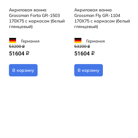
Акриловая ванна
Акриловая ванна
Grossman Forta GR-1503
Grossman Fly GR-1104
170X75 с каркасом (белый
170X75 с каркасом (белый
глянцевый)
глянцевый)
Германия
Германия
53200
53200
q
q
51604
51604
q
q
В корзину
В корзину