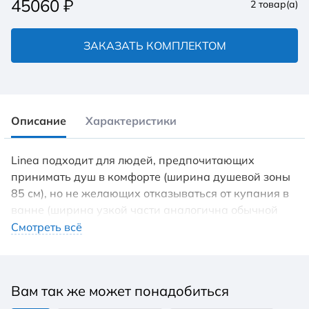
45060
₽
2
товар(а)
ЗАКАЗАТЬ КОМПЛЕКТОМ
Описание
Характеристики
Linea подходит для людей, предпочитающих
принимать душ в комфорте (ширина душевой зоны
85 см), но не желающих отказываться от купания в
ванне (ширина узкой части аналогична обычной
ванне – 70 см). Ванну легко разместить в любой
Смотреть всё
ванной комнате благодаря сужению зоны купания.
Преимущества: 1. Удобна для приема душа.
Благодаря расширенной зоне в ванне Linea удобно
Вам так же может понадобиться
принимать душ – ширина душевой зоны 85 см, что