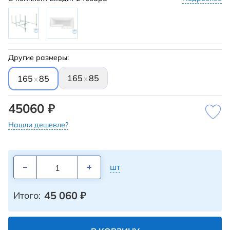
Другие размеры:
165
85
x
165
85
x
45060 ₽
Нашли дешевле?
шт
45 060
₽
Итого: