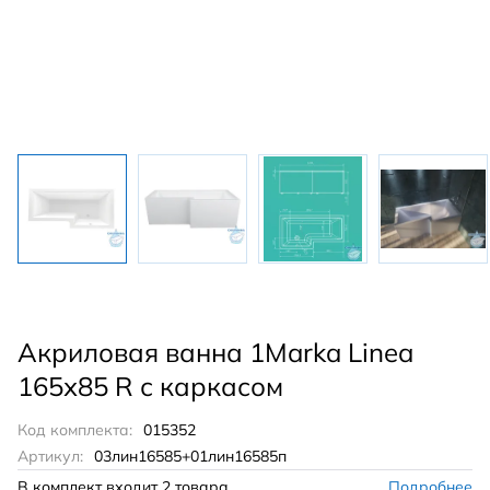
Акриловая ванна 1Marka Linea
165х85 R с каркасом
Код комплекта:
015352
Артикул:
03лин16585+01лин16585п
В комплект входит
2 товара
Подробнее