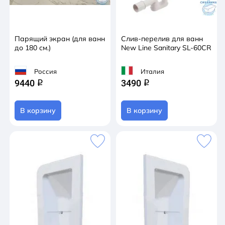
Парящий экран (для ванн
Слив-перелив для ванн
до 180 см.)
New Line Sanitary SL-60CR
Россия
Италия
9440
3490
q
q
В корзину
В корзину