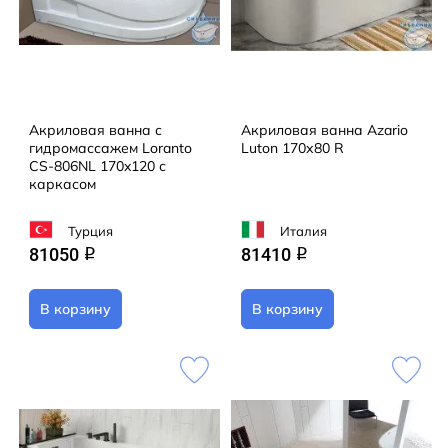
Акриловая ванна с
Акриловая ванна Azario
гидромассажем Loranto
Luton 170х80 R
CS-806NL 170x120 с
каркасом
Турция
Италия
81050
81410
q
q
В корзину
В корзину