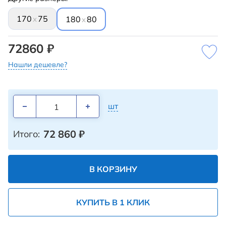
170
75
x
180
80
x
72860 ₽
Нашли дешевле?
шт
72 860
₽
Итого:
В КОРЗИНУ
КУПИТЬ В 1 КЛИК