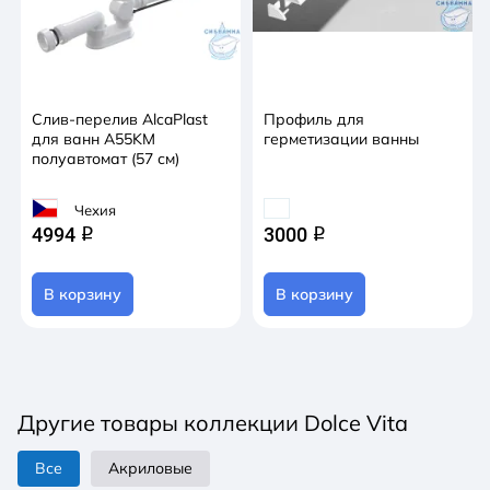
Слив-перелив AlcaPlast
Профиль для
для ванн A55KM
герметизации ванны
полуавтомат (57 см)
Чехия
4994
3000
q
q
В корзину
В корзину
Другие товары коллекции Dolce Vita
Все
Акриловые