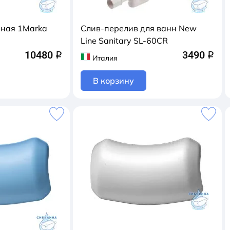
ная 1Marka
Слив-перелив для ванн New
Line Sanitary SL-60CR
10480
3490
q
q
Италия
В корзину