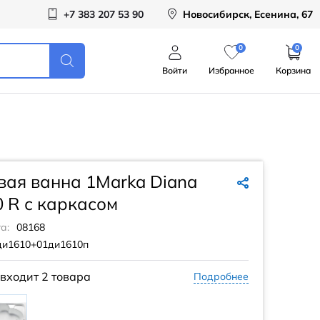
+7 383 207 53 90
Новосибирск, Есенина, 67
0
0
Войти
Избранное
Корзина
ая ванна 1Marka Diana
 R с каркасом
а:
08168
ди1610+01ди1610п
 входит
2 товара
Подробнее