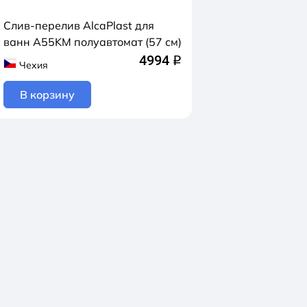
Слив-перелив AlcaPlast для
ванн A55KM полуавтомат (57 см)
4994
q
Чехия
В корзину