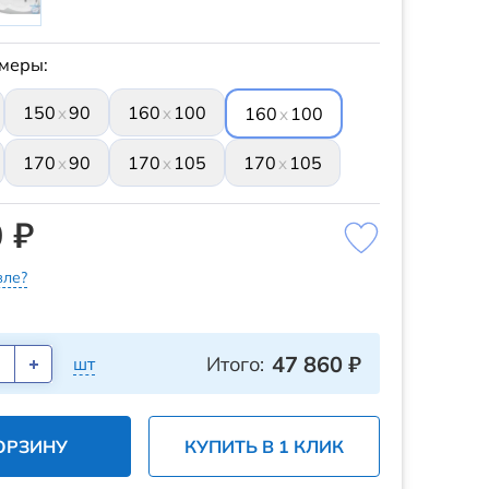
меры:
150
90
160
100
x
x
160
100
x
170
90
170
105
170
105
x
x
x
 ₽
ле?
47 860
₽
Итого:
шт
ОРЗИНУ
КУПИТЬ В 1 КЛИК