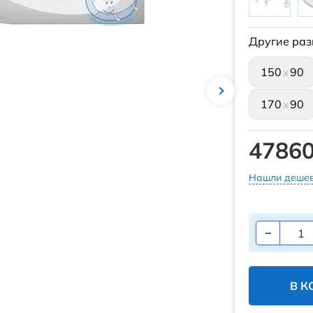
Другие раз
150
90
x
170
90
x
47860
Нашли дешев
В К