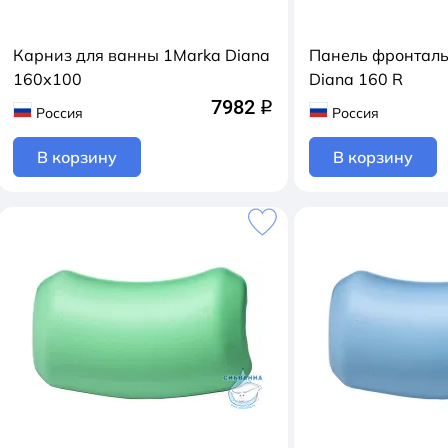
Карниз для ванны 1Marka Diana
Панель фронталь
160х100
Diana 160 R
7982
q
Россия
Россия
В корзину
В корзину