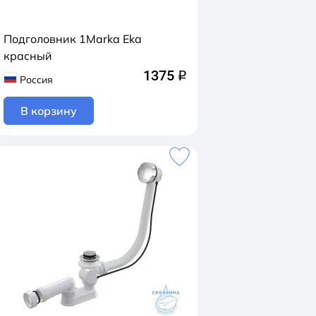
Подголовник 1Marka Eka
красный
1375
q
Россия
В корзину