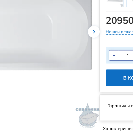
20950
Нашли дешев
В К
Гарантия и 
Характеристи