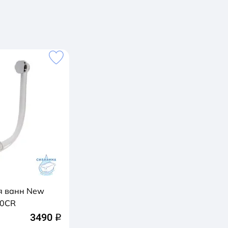
я ванн New
60CR
3490
q