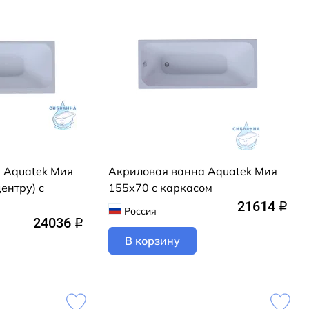
 Aquatek Мия
Акриловая ванна Aquatek Мия
ентру) с
155х70 с каркасом
21614
q
Россия
24036
q
В корзину