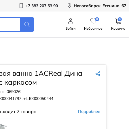
+7 383 207 53 90
Новосибирск, Есенина, 67
0
0
Войти
Избранное
Корзина
вая ванна 1ACReal Дина
с каркасом
а:
069026
000041797 .+Щ0000050444
 входит
2 товара
Подробнее