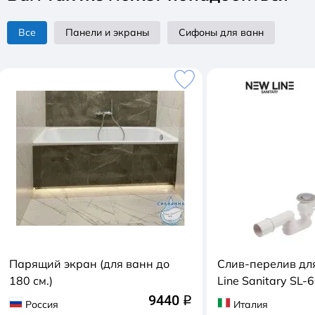
Все
Панели и экраны
Сифоны для ванн
Парящий экран (для ванн до
Слив-перелив дл
180 см.)
Line Sanitary SL-
9440
q
Россия
Италия