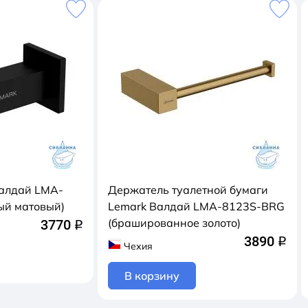
алдай LMA-
Держатель туалетной бумаги
ый матовый)
Lemark Валдай LMA-8123S-BRG
(брашированное золото)
3770
q
3890
q
Чехия
В корзину