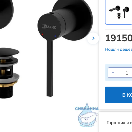
19150
Нашли дешев
В К
Гарантия и 