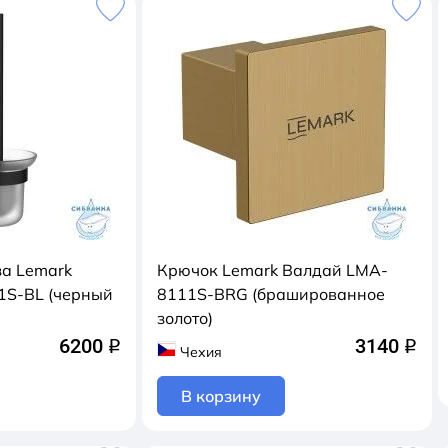
за Lemark
Крючок Lemark Валдай LMA-
1S-BL (черный
8111S-BRG (брашированное
золото)
6200
3140
q
q
Чехия
В корзину