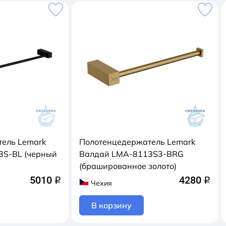
ель Lemark
Полотенцедержатель Lemark
3S-BL (черный
Валдай LMA-8113S3-BRG
(брашированное золото)
5010
4280
q
q
Чехия
В корзину