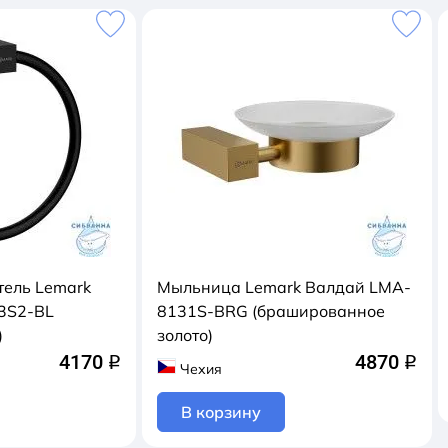
ель Lemark
Мыльница Lemark Валдай LMA-
3S2-BL
8131S-BRG (брашированное
)
золото)
4170
4870
q
q
Чехия
В корзину