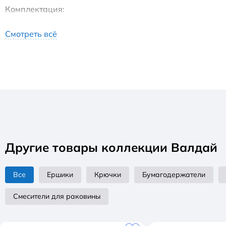
Комплектация:
Аэратор
Смотреть всё
Керамический картридж 25 мм
Донный клапан Клик/Клак 1 ¼"
Корпус смесителя в монтажной коробке
Металлическая рукоятка
Другие товары коллекции Валдай
Все
Ершики
Крючки
Бумагодержатели
Смесители для раковины