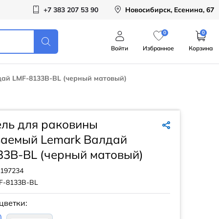
+7 383 207 53 90
Новосибирск, Есенина, 67
0
0
Войти
Избранное
Корзина
ай LMF-8133B-BL (черный матовый)
ель для раковины
ваемый Lemark Валдай
33B-BL (черный матовый)
197234
F-8133B-BL
цветки: