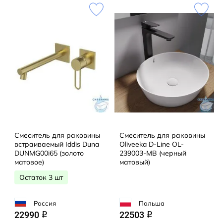
Смеситель для раковины
Смеситель для раковины
встраиваемый Iddis Duna
Oliveeka D-Line OL-
DUNMG00i65 (золото
239003-MB (черный
матовое)
матовый)
Остаток 3 шт
Россия
Польша
22990
22503
q
q