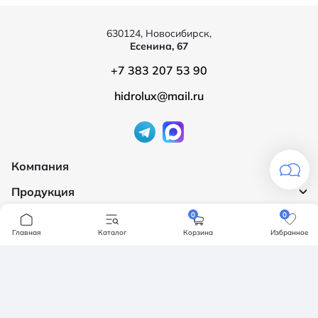
630124, Новосибирск,
Есенина, 67
+7 383 207 53 90
hidrolux@mail.ru
Компания
Продукция
О компании
Бренды
0
0
Ванны
Главная
Каталог
Корзина
Избранное
Доставка и оплата
Мебель для ванной
Обмен и возврат
Инсталяции, кнопки смыва
Карта сайта
Политика конфендициальности
Унитазы
Политика конфиденциальности
Отзывы
Смесители