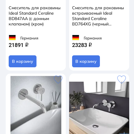
Смеситель для раковины
Смеситель для раковины
Ideal Standard Ceraline
встраиваемый Ideal
BD847AA (с донным
Standard Ceraline
клапаном) (хром)
BD764XG (черный
матовый)
Германия
Германия
21891
23283
q
q
В корзину
В корзину