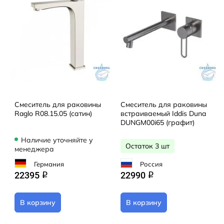
Смеситель для раковины
Смеситель для раковины
Raglo R08.15.05 (сатин)
встраиваемый Iddis Duna
DUNGM00i65 (графит)
Наличие уточняйте у
Остаток 3 шт
менеджера
Германия
Россия
22395
22990
q
q
В корзину
В корзину