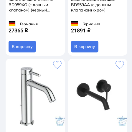
BD959XG (с донным
BD959AA (с донным
клапаном) (черный
клапаном) (хром)
матовый)
Германия
Германия
27365
21891
q
q
В корзину
В корзину