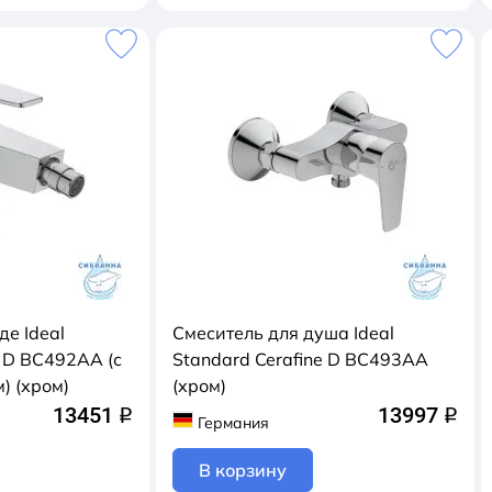
де Ideal
Смеситель для душа Ideal
e D BC492AA (с
Standard Cerafine D BC493AA
) (хром)
(хром)
13451
13997
q
q
Германия
В корзину