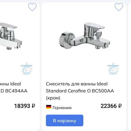
нны Ideal
Смеситель для ванны Ideal
e D BC494AA
Standard Cerafine O BC500AA
(хром)
18393
22366
q
q
Германия
В корзину