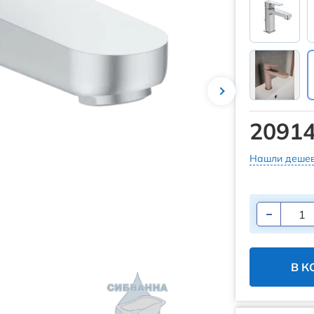
20914
Нашли дешев
В К