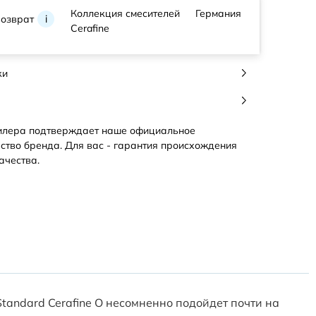
Коллекция смесителей
Германия
возврат
i
Cerafine
ки
илера подтверждает наше официальное
ство бренда. Для вас - гарантия происхождения
ачества.
Standard Cerafine O несомненно подойдет почти на