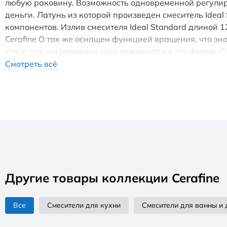
любую раковину. Возможность одновременной регулиро
деньги. Латунь из которой произведен смеситель Idea
компонентов. Излив смесителя Ideal Standard длиной 
Cerafine O так же оснащен функцией вращения, что зн
стиле, что несравненно прослеживается в его форме.
закрывать слив и временно наполнять чашу. Родина бр
Смотреть всё
технологического процесса. Смеситель Ideal Standard 
Другие товары коллекции Cerafine
Все
Смесители для кухни
Смесители для ванны и