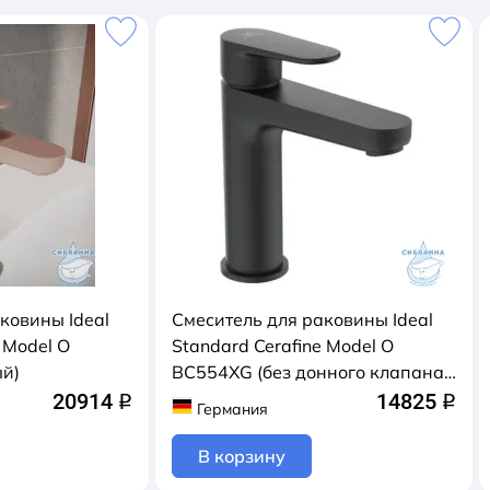
ковины Ideal
Смеситель для раковины Ideal
 Model O
Standard Cerafine Model O
й)
BC554XG (без донного клапана)
(черный матовый)
20914
14825
q
q
Германия
В корзину