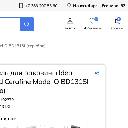
+7 383 207 53 90
Новосибирск, Есенина, 67
0
0
Войти
Избранное
Корзина
el O BD131SI (серебро)
ль для раковины Ideal
d Cerafine Model O BD131SI
о)
102379
131SI
цветки: