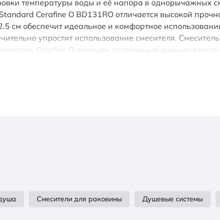
вки температуры воды и её напора в однорычажных смес
l Standard Cerafine O BD131RO отличается высокой проч
12.5 см обеспечит идеальное и комфортное использовани
ачительно упростит использование смесителя. Смеситель
 Смеситель Cerafine O оснащен встроенным донным клап
енда Ideal Standard – Германия, все смесители произве
Cerafine O принесет комфорт, как в компактную ванную ко
 душа
Смесители для раковины
Душевые системы