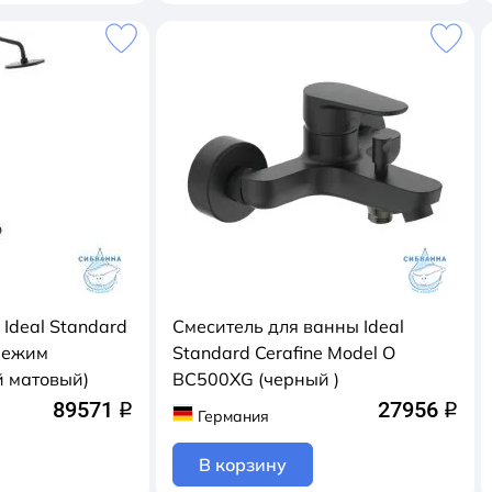
Ideal Standard
Cмеситель для ванны Ideal
 режим
Standard Cerafine Model O
 матовый)
BC500XG (черный )
89571
27956
q
q
Германия
В корзину