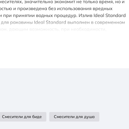
ителях, значительно экономит не только время, но и
ностью и произведена без использования вредных
и при принятии водных процедур. Излив Ideal Standard
 для раковины Ideal Standard выполнен в современном
аном, дающим возможность, при необходимости,
дены с высокой точностью и грамотностью
мнату, так и в большой санузел.
Смесители для биде
Смесители для душа