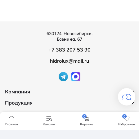
630124, Новосибирск,
Есенина, 67
+7 383 207 53 90
hidrolux@mail.ru
Компания
Продукция
О компании
Бренды
Ванны
0
0
Доставка и оплата
Мебель для ванной
Главная
Каталог
Корзина
Избранное
Обмен и возврат
Инсталяции, кнопки смыва
Карта сайта