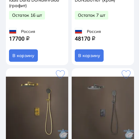
Iddis Duna DUNGMV0i08
DUNSB0Ti67 (хром)
(графит)
Остаток 16 шт
Остаток 7 шт
Россия
Россия
17700
48170
q
q
В корзину
В корзину