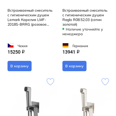
Встраиваемый смеситель
Встраиваемый смеситель
с гигиеническим душем
с гигиеническим душем
Lemark Карелия LMF-
Raglo R08.52.03 (сатин
2018S-BRRG (розовое
золотой)
золото)
Наличие уточняйте у
менеджера
Чехия
Германия
15250
13941
q
q
В корзину
В корзину