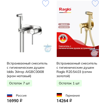
Встраиваемый смеситель
Встраиваемый смеситель
с гигиеническим душем
с гигиеническим душем
Iddis Эйгер AIGBC00i08
Raglo R20.54.03 (сатин
(хром матовый)
золотой)
Остаток 7 шт
Остаток 1 шт
Россия
Германия
16990
14264
q
q