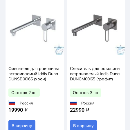
благодаря надёжному PVD-покрытию. Или
Хромированное покрытие устойчиво к потускнению
(при должном уходе). Duna – там, где
функциональность встречается с красотой.
Гарантия на смесители IDDIS® – 10 лет, на душевые
аксессуары – 3 года.
Смеситель для раковины
Смеситель для раковины
встраиваемый Iddis Duna
встраиваемый Iddis Duna
DUNSB00i65 (хром)
DUNGM00i65 (графит)
Остаток 2 шт
Остаток 3 шт
Россия
Россия
19990
22990
q
q
В корзину
В корзину