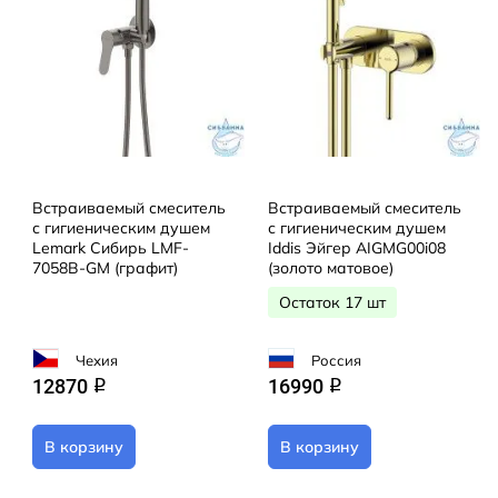
Встраиваемый смеситель
Встраиваемый смеситель
с гигиеническим душем
с гигиеническим душем
Lemark Сибирь LMF-
Iddis Эйгер AIGMG00i08
7058B-GM (графит)
(золото матовое)
Остаток 17 шт
Чехия
Россия
12870
16990
q
q
В корзину
В корзину