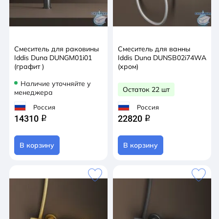
Смеситель для раковины
Смеситель для ванны
Iddis Duna DUNGM01i01
Iddis Duna DUNSB02i74WA
(графит )
(хром)
Наличие уточняйте у
Остаток 22 шт
менеджера
Россия
Россия
14310
22820
q
q
В корзину
В корзину