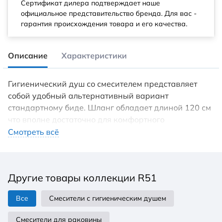
Сертификат дилера подтверждает наше
официальное представительство бренда. Для вас -
гарантия происхождения товара и его качества.
Описание
Характеристики
Гигиенический душ со смесителем представляет
собой удобный альтернативный вариант
стандартному биде. Шланг обладает длиной 120 см
что вполне достаточно для комфортного
использования. Душевой шланг имеет
Смотреть всё
металлическую оплетку, что обеспечивает его
прочность и защиту от перекручивания. Лейка для
гигиенического душа хорошо держится в руке и
Другие товары коллекции R51
обеспечивает комфорт всех проводимых
манипуляций с использованием биде для унитаза. В
Все
Смесители с гигиеническим душем
комплекте встраиваемый смеситель (внутренняя
часть в комплекте), лейка гигиенического душа,
Смесители для раковины