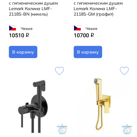
с гигиеническим душем
с гигиеническим душем
Lemark Калина LMF-
Lemark Калина LMF-
2118S-BN (никель)
2118S-GM (графит)
Чехия
Чехия
10510
10700
q
q
В корзину
В корзину