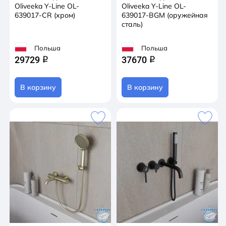
Oliveeka Y-Line OL-
Oliveeka Y-Line OL-
639017-CR (хром)
639017-BGM (оружейная
сталь)
Польша
Польша
29729
37670
q
q
В корзину
В корзину