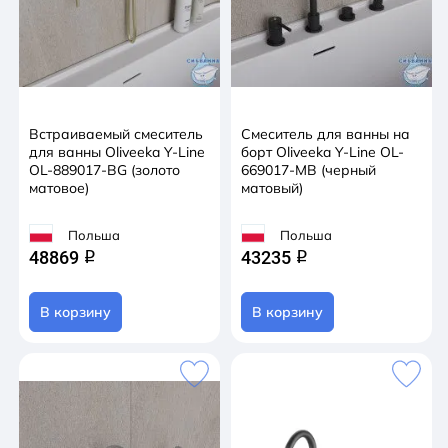
Встраиваемый смеситель
Смеситель для ванны на
для ванны Oliveeka Y-Line
борт Oliveeka Y-Line OL-
OL-889017-BG (золото
669017-MB (черный
матовое)
матовый)
Польша
Польша
48869
43235
q
q
В корзину
В корзину