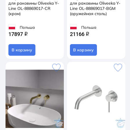
для раковины Oliveeka Y-
для раковины Oliveeka Y-
Line OL-88869017-CR
Line OL-88869017-BGM
(хром)
(оружейная сталь)
Польша
Польша
17897
21166
q
q
В корзину
В корзину