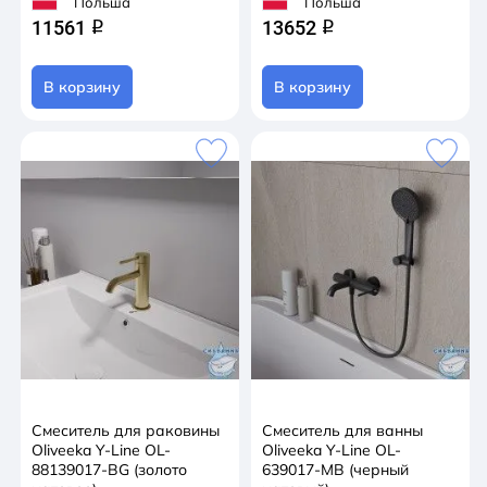
Польша
Польша
11561
13652
q
q
В корзину
В корзину
Смеситель для раковины
Смеситель для ванны
Oliveeka Y-Line OL-
Oliveeka Y-Line OL-
88139017-BG (золото
639017-MB (черный