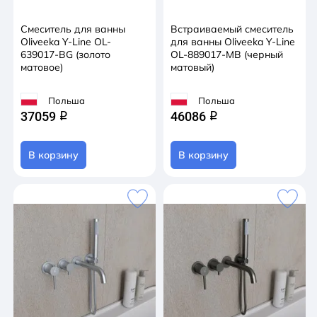
Смеситель для ванны
Встраиваемый смеситель
Oliveeka Y-Line OL-
для ванны Oliveeka Y-Line
639017-BG (золото
OL-889017-MB (черный
матовое)
матовый)
Польша
Польша
37059
46086
q
q
В корзину
В корзину