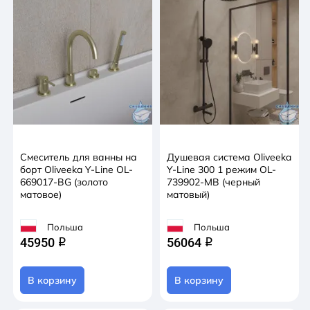
Смеситель для ванны на
Душевая система Oliveeka
борт Oliveeka Y-Line OL-
Y-Line 300 1 режим OL-
669017-BG (золото
739902-MB (черный
матовое)
матовый)
Польша
Польша
45950
56064
q
q
В корзину
В корзину