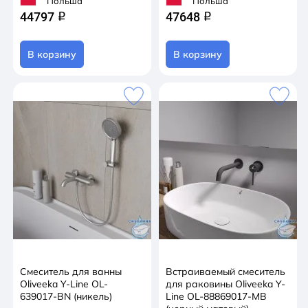
Польша
Польша
44797
47648
q
q
В корзину
В корзину
Смеситель для ванны
Встраиваемый смеситель
Oliveeka Y-Line OL-
для раковины Oliveeka Y-
639017-BN (никель)
Line OL-88869017-MB