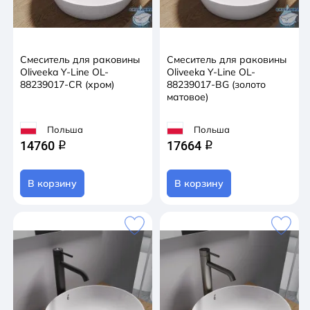
Смеситель для раковины
Смеситель для раковины
Oliveeka Y-Line OL-
Oliveeka Y-Line OL-
88239017-CR (хром)
88239017-BG (золото
матовое)
Польша
Польша
14760
17664
q
q
В корзину
В корзину