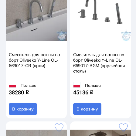
Смеситель для ванны на
Смеситель для ванны на
борт Oliveeka Y-Line OL-
борт Oliveeka Y-Line OL-
669017-CR (хром)
669017-BGM (оружейная
сталь)
Польша
Польша
38280
45136
q
q
В корзину
В корзину