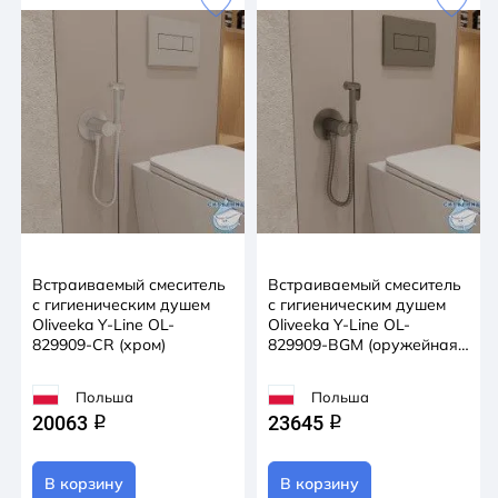
Встраиваемый смеситель
Встраиваемый смеситель
с гигиеническим душем
с гигиеническим душем
Oliveeka Y-Line OL-
Oliveeka Y-Line OL-
829909-CR (хром)
829909-BGM (оружейная
сталь)
Польша
Польша
20063
23645
q
q
В корзину
В корзину