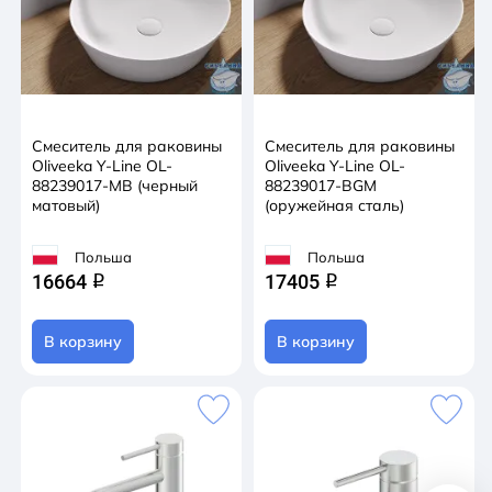
Смеситель для раковины
Смеситель для раковины
Oliveeka Y-Line OL-
Oliveeka Y-Line OL-
88239017-MB (черный
88239017-BGM
матовый)
(оружейная сталь)
Польша
Польша
16664
17405
q
q
В корзину
В корзину