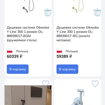
Душевая система Oliveeka
Душевая система Oliveeka
Y-Line 300 1 режим OL-
Y-Line 300 1 режим OL-
88939017-BGM
88939017-BG (золото
(оружейная сталь)
матовое)
Польша
Польша
60339
59389
q
q
В корзину
В корзину