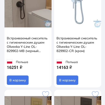
Встраиваемый смеситель
Встраиваемый смеситель
с гигиеническим душем
с гигиеническим душем
Oliveeka Y-Line OL-
Oliveeka Y-Line OL-
829902-MB (черный
829902-CR (хром)
матовый)
Польша
Польша
16251
14163
q
q
В корзину
В корзину