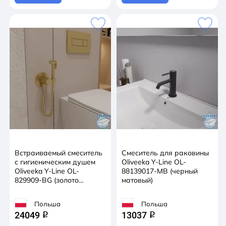
Встраиваемый смеситель
Смеситель для раковины
с гигиеническим душем
Oliveeka Y-Line OL-
Oliveeka Y-Line OL-
88139017-MB (черный
829909-BG (золото
матовый)
матовое)
Польша
Польша
24049
13037
q
q