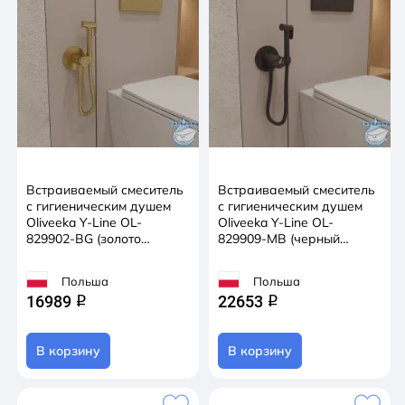
Встраиваемый смеситель
Встраиваемый смеситель
с гигиеническим душем
с гигиеническим душем
Oliveeka Y-Line OL-
Oliveeka Y-Line OL-
829902-BG (золото
829909-MB (черный
матовое)
матовый)
Польша
Польша
16989
22653
q
q
В корзину
В корзину