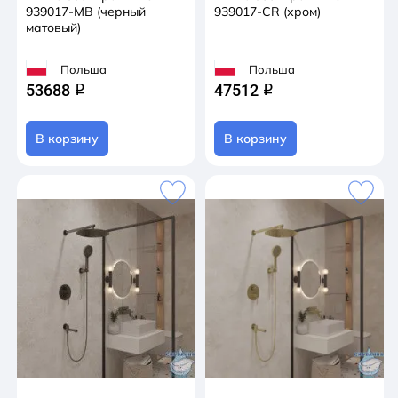
939017-MB (черный
939017-CR (хром)
матовый)
Польша
Польша
53688
47512
q
q
В корзину
В корзину