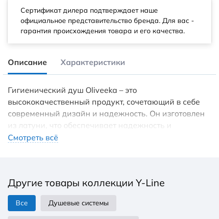
Сертификат дилера подтверждает наше
официальное представительство бренда. Для вас -
гарантия происхождения товара и его качества.
Описание
Характеристики
Гигиенический душ Oliveeka – это
высококачественный продукт, сочетающий в себе
современный дизайн и надежность. Он изготовлен
из латуни, что обеспечивает надежность и
прочность изделия. Смеситель имеет удобный и
Смотреть всё
эргономичный дизайн, который позволяет легко
управлять потоком воды. Смесители Oliveeka
производятся с использованием качественных
Другие товары коллекции Y-Line
материалов и передовых технологий, что
обеспечивает их надежность и обслуживание.
Все
Душевые системы
Гигиенический душ имеет современный и стильный