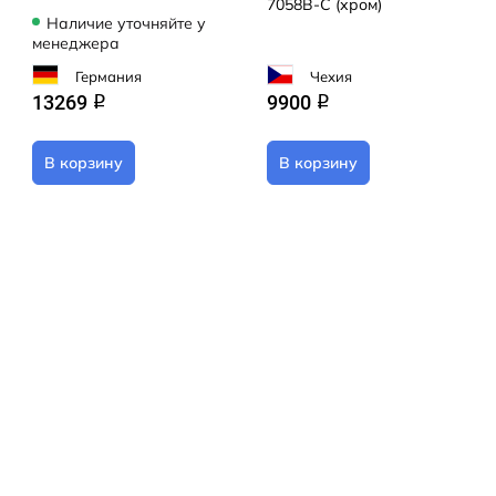
7058B-C (хром)
Наличие уточняйте у
менеджера
Германия
Чехия
13269
9900
q
q
В корзину
В корзину