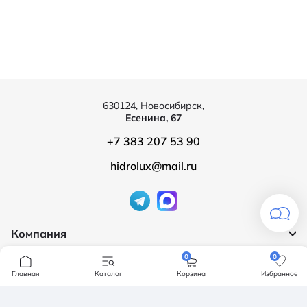
630124, Новосибирск,
Есенина, 67
+7 383 207 53 90
hidrolux@mail.ru
Компания
Продукция
0
0
О компании
Главная
Каталог
Корзина
Избранное
Бренды
Ванны
Доставка и оплата
Мебель для ванной