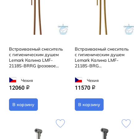
Встраиваемый смеситель
Встраиваемый смеситель
с гигиеническим душем
с гигиеническим душем
Lemark Калина LMF-
Lemark Калина LMF-
2118S-BRRG (розовое
2118S-BRG
золото)
(брашированное золото)
Чехия
Чехия
12060
11570
q
q
В корзину
В корзину