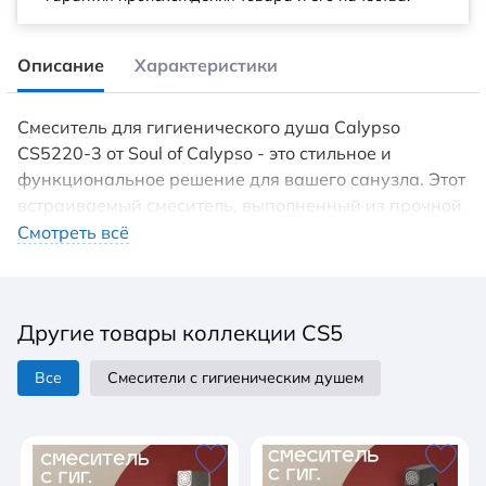
Описание
Характеристики
Смеситель для гигиенического душа Calypso
CS5220-3 от Soul of Calypso - это стильное и
функциональное решение для вашего санузла. Этот
встраиваемый смеситель, выполненный из прочной
латуни с покрытием матовое золото, идеально
Смотреть всё
впишется в любой интерьер, привнося нотку
элегантности. Однорычажный механизм с
керамическим картриджем обеспечивает плавное
Другие товары коллекции CS5
регулирование потока воды, а нажимной механизм
позволяет легко включать и выключать воду. Длина
Все
Смесители с гигиеническим душем
шланга 1200 мм обеспечивает комфортное
использование. Смеситель предназначен для
установки на стену, что делает его идеальным
выбором для современных ванных комнат.