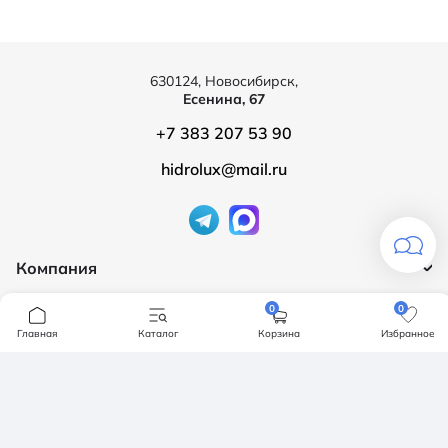
630124, Новосибирск,
Есенина, 67
+7 383 207 53 90
hidrolux@mail.ru
Компания
Продукция
О компании
0
0
Бренды
Главная
Каталог
Корзина
Избранное
Ванны
Доставка и оплата
Мебель для ванной
Обмен и возврат
Инсталяции, кнопки смыва
Карта сайта
Политика конфендициальности
Унитазы