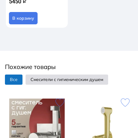
5450
q
В корзину
Похожие товары
Все
Смесители с гигиеническим душем