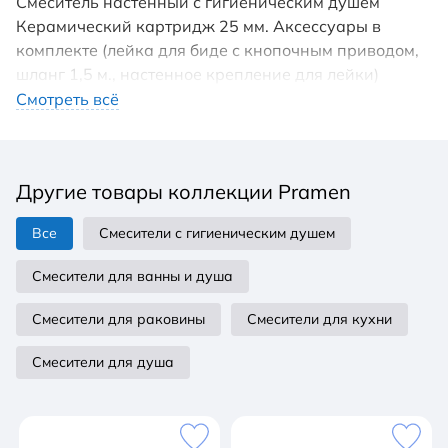
Смеситель настенный с гигиеническим душем
Керамический картридж 25 мм. Аксессуары в
комплекте (лейка для биде с кнопочным приводом,
шланг 1,5 м., настенное крепление для лейки)
Металлическая рукоятка Цвет изделия: хром
Смотреть всё
Другие товары коллекции Pramen
Все
Смесители с гигиеническим душем
Смесители для ванны и душа
Смесители для раковины
Смесители для кухни
Смесители для душа