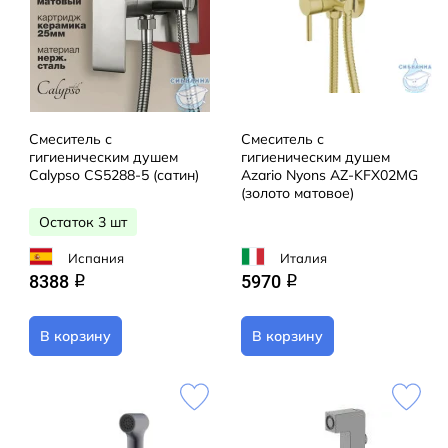
Смеситель с
Смеситель с
гигиеническим душем
гигиеническим душем
Calypso CS5288-5 (сатин)
Azario Nyons AZ-KFX02MG
(золото матовое)
Остаток 3 шт
Испания
Италия
8388
5970
q
q
В корзину
В корзину