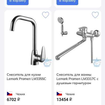
В корзину
В корзину
Смеситель для кухни
Смеситель для ванны
Lemark Pramen LM3355C
Lemark Pramen LM3317C с
душевым гарнитуром
Чехия
Чехия
6702
13454
q
q