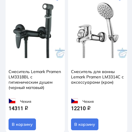
Смеситель Lemark Pramen
Смеситель для ванны
LM3318BL с
Lemark Pramen LM3314C с
гигиеническим душем
аксессуарами (хром)
(черный матовый)
Чехия
Чехия
14311
12210
q
q
В корзину
В корзину