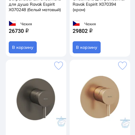
для душа Ravak Espirit
Ravak Espirit X070394
X070248 (белый матовый)
(хром)
Чехия
Чехия
26730
29802
q
q
В корзину
В корзину