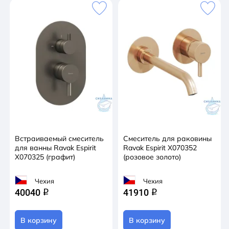
Встраиваемый смеситель
Смеситель для раковины
для ванны Ravak Espirit
Ravak Espirit X070352
X070325 (графит)
(розовое золото)
Чехия
Чехия
40040
41910
q
q
В корзину
В корзину