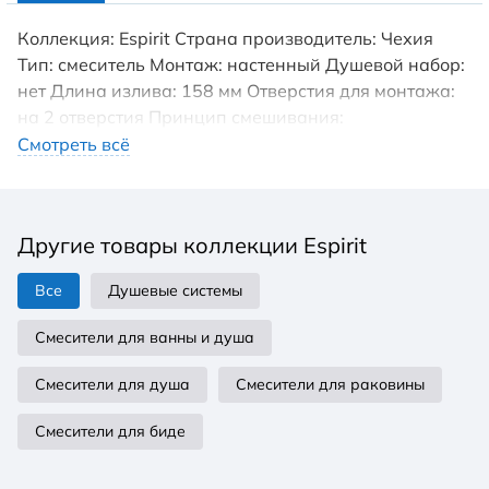
Коллекция: Espirit Страна производитель: Чехия
Тип: смеситель Монтаж: настенный Душевой набор:
нет Длина излива: 158 мм Отверстия для монтажа:
на 2 отверстия Принцип смешивания:
однорычажный Вид излива: традиционный Стиль:
Смотреть всё
современный Камни Сваровски: нет Поворотный
излив: нет Форма излива: Г-излив Материал
корпуса: латунь Область применения: бытовая
Другие товары коллекции Espirit
Картридж: керамический 35 мм Подвод воды: 1/2
Отвод для душа: G 1/2 Штихмас: 150±20 мм
Все
Душевые системы
Смесители для ванны и душа
Смесители для душа
Смесители для раковины
Смесители для биде