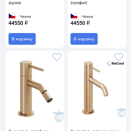
(хром)
(графит)
Чехия
Чехия
44550
44550
q
q
В корзину
В корзину