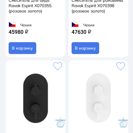
Смеситель для биде
Смеситель для раковины
Ravak Espirit X070355
Ravak Espirit X070398
(розовое золото)
(розовое золото)
Чехия
Чехия
45980
47630
q
q
В корзину
В корзину