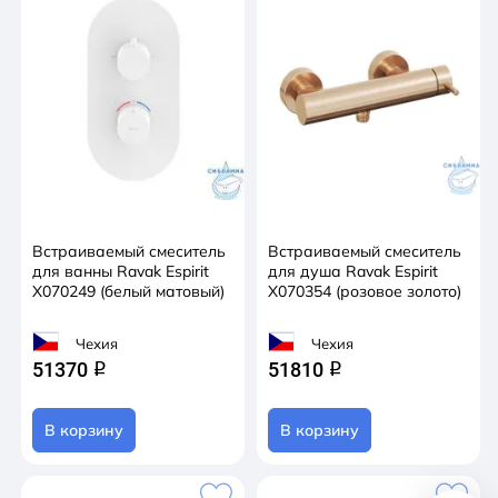
Встраиваемый смеситель
Встраиваемый смеситель
для ванны Ravak Espirit
для душа Ravak Espirit
X070249 (белый матовый)
X070354 (розовое золото)
Чехия
Чехия
51370
51810
q
q
В корзину
В корзину