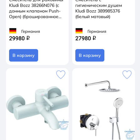
Kludi Bozz 38266N076 (с
гигиеническим душем
донным клапаном Push-
Kludi Bozz 389985376
Open) (брашированное
(белый матовый)
золото)
Германия
Германия
29980
27980
q
q
В корзину
В корзину