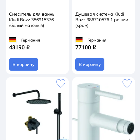
Смеситель для ванны
Душевая система Kludi
Kludi Bozz 386915376
Bozz 386710576 1 режим
(белый матовый)
(хром)
Германия
Германия
43190
77100
q
q
В корзину
В корзину