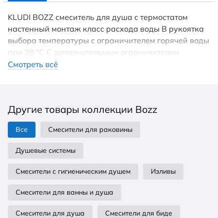
KLUDI BOZZ смеситель для душа с термостатом
настенный монтаж класс расхода воды В рукоятка
выбора температуры с ограничителем горячей воды
при 38 °C С дополнительным ограничителем
температуры 43 ° C запорный вентиль эксцентрики
Смотреть всё
клапан защиты от обратного потока прокладка с
сеточкой отвод для душа G 1/2 P-IX 8049/IB
Другие товары коллекции Bozz
Все
Смесители для раковины
Душевые системы
Смесители с гигиеническим душем
Изливы
Смесители для ванны и душа
Смесители для душа
Смесители для биде