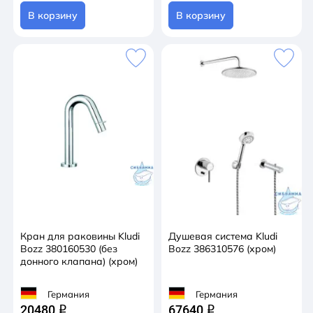
В корзину
В корзину
Кран для раковины Kludi
Душевая система Kludi
Bozz 380160530 (без
Bozz 386310576 (хром)
донного клапана) (хром)
Германия
Германия
20480
67640
q
q