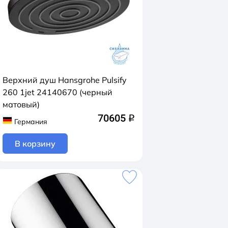
Верхний душ Hansgrohe Pulsify
260 1jet 24140670 (черный
матовый)
70605
q
Германия
В корзину