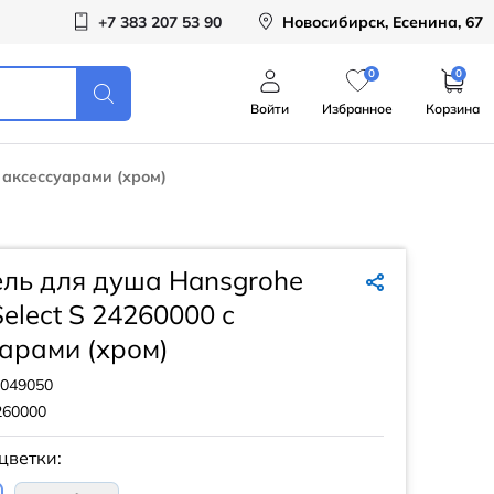
+7 383 207 53 90
Новосибирск, Есенина, 67
0
0
Войти
Избранное
Корзина
с аксессуарами (хром)
ль для душа Hansgrohe
Select S 24260000 с
арами (хром)
049050
260000
цветки: