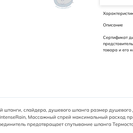
Характеристи
Описание
Сертификат д
представитель
товара и его к
вой штанги, слайдера, душевого шланга размер душевог
 IntenseRain, Массажный спрей максимальный расход при
единитель предотвращает спутывание шланга Термостат