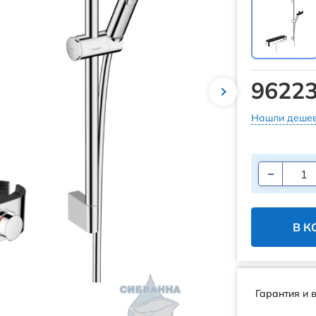
96223
Нашли дешев
В К
Гарантия и 