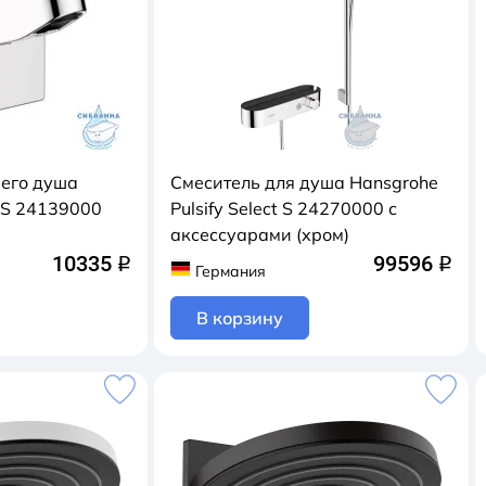
его душа
Смеситель для душа Hansgrohe
y S 24139000
Pulsify Select S 24270000 с
аксессуарами (хром)
10335
99596
q
q
Германия
В корзину