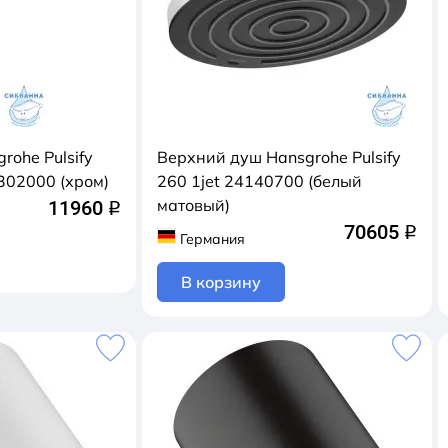
rohe Pulsify
Верхний душ Hansgrohe Pulsify
302000 (хром)
260 1jet 24140700 (белый
матовый)
11960
q
70605
q
Германия
В корзину