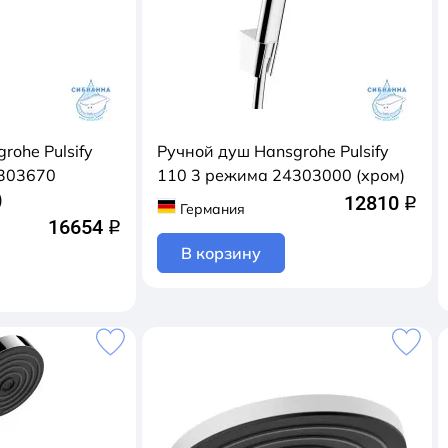
rohe Pulsify
Ручной душ Hansgrohe Pulsify
4303670
110 3 режима 24303000 (хром)
)
12810
q
Германия
16654
q
В корзину