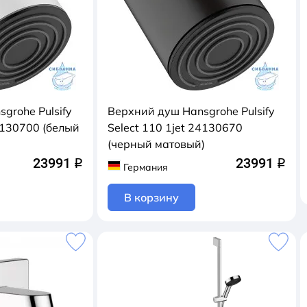
grohe Pulsify
Верхний душ Hansgrohe Pulsify
24130700 (белый
Select 110 1jet 24130670
(черный матовый)
23991
23991
q
q
Германия
В корзину