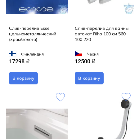
Слив-перелив Esse
Слив-перелив для ванны
цельнометаллический
автомат Riho 100 см 560
(хром/золото)
100 220
Финляндия
Чехия
17298
12500
q
q
В корзину
В корзину