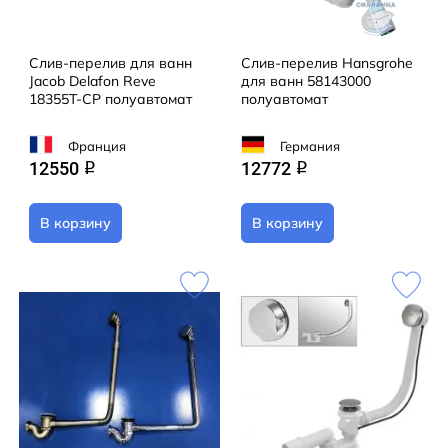
Слив-перелив для ванн
Слив-перелив Hansgrohe
Jacob Delafon Reve
для ванн 58143000
18355T-CP полуавтомат
полуавтомат
Франция
Германия
12550
12772
q
q
В корзину
В корзину