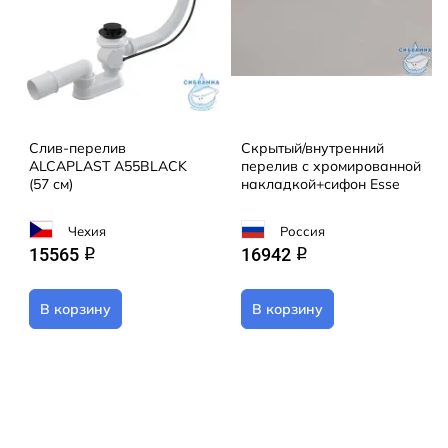
Слив-перелив
Скрытый/внутренний
ALCAPLAST A55BLACK
перелив с хромированной
(57 см)
накладкой+сифон Esse
Чехия
Россия
15565
16942
q
q
В корзину
В корзину