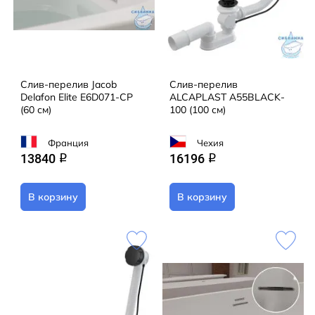
Слив-перелив Jacob
Слив-перелив
Delafon Elite E6D071-CP
ALCAPLAST A55BLACK-
(60 см)
100 (100 см)
Франция
Чехия
13840
16196
q
q
В корзину
В корзину