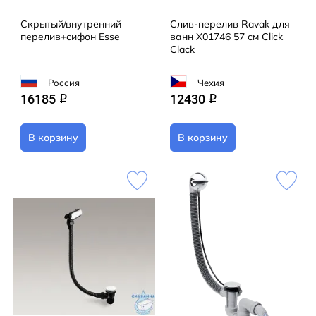
Скрытый/внутренний
Слив-перелив Ravak для
перелив+сифон Esse
ванн X01746 57 см Click
Clack
Россия
Чехия
16185
12430
q
q
В корзину
В корзину