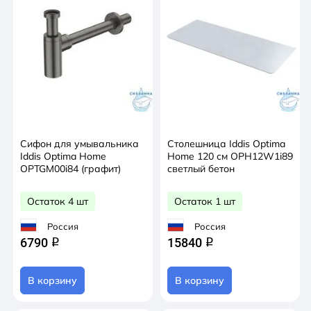
Сифон для умывальника
Столешница Iddis Optima
Iddis Optima Home
Home 120 см OPH12W1i89
OPTGM00i84 (графит)
cветлый бетон
Остаток 4 шт
Остаток 1 шт
Россия
Россия
6790
15840
q
q
В корзину
В корзину