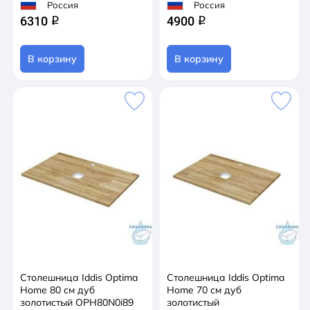
Россия
Россия
6310
4900
q
q
В корзину
В корзину
Столешница Iddis Optima
Столешница Iddis Optima
Home 80 см дуб
Home 70 см дуб
золотистый OPH80N0i89
золотистый