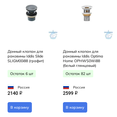
Донный клапан для
Донный клапан для
раковины Iddis Slide
раковины Iddis Optima
SLIGM00i88 (графит)
Home OPHWS0Wi88
(белый глянцевый)
Остаток 6 шт
Остаток 82 шт
Россия
Россия
2140
2599
q
q
В корзину
В корзину