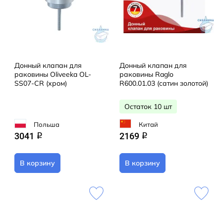
Донный клапан для
Донный клапан для
раковины Oliveeka OL-
раковины Raglo
SS07-CR (хром)
R600.01.03 (сатин золотой)
Остаток 10 шт
Польша
Китай
3041
2169
q
q
В корзину
В корзину