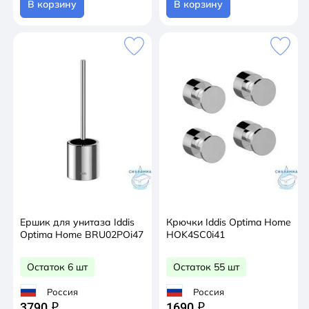
В корзину
В корзину
Ершик для унитаза Iddis
Крючки Iddis Optima Home
Optima Home BRU02POi47
HOK4SC0i41
Остаток 6 шт
Остаток 55 шт
Россия
Россия
3790
1690
q
q