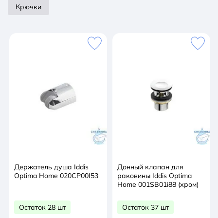
вытаскивается из корпуса для уборки, моется
Крючки
салфеткой с обычным мылом и без труда
устанавливается обратно. Гарантия на аксессуары
к умывальникам IDDIS® – 3 года.
Держатель душа Iddis
Донный клапан для
Optima Home 020CP00I53
раковины Iddis Optima
Home 001SB01i88 (хром)
Остаток 28 шт
Остаток 37 шт