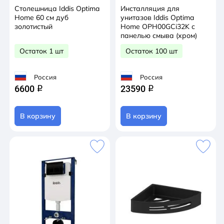
Столешница Iddis Optima
Инсталляция для
Home 60 см дуб
унитазов Iddis Optima
золотистый
Home OPH00GCi32K с
панелью смыва (хром)
Остаток 1 шт
Остаток 100 шт
Россия
Россия
6600
23590
q
q
В корзину
В корзину