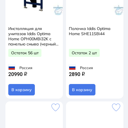
Инсталляция для
Полочка Iddis Optima
унитазов Iddis Optima
Home SHE11SBi44
Home OPH00MBi32K с
панелью смыва (черный
матовый)
Остаток 56 шт
Остаток 2 шт
Россия
Россия
20990
2890
q
q
В корзину
В корзину