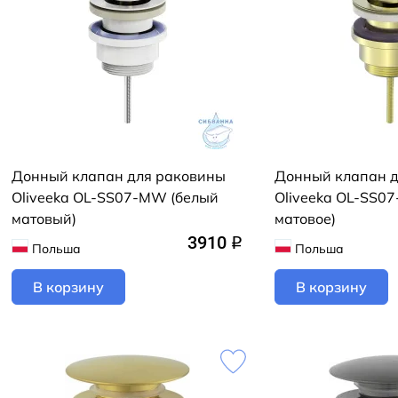
Донный клапан для раковины
Донный клапан 
Oliveeka OL-SS07-MW (белый
Oliveeka OL-SS07
матовый)
матовое)
3910
q
Польша
Польша
В корзину
В корзину