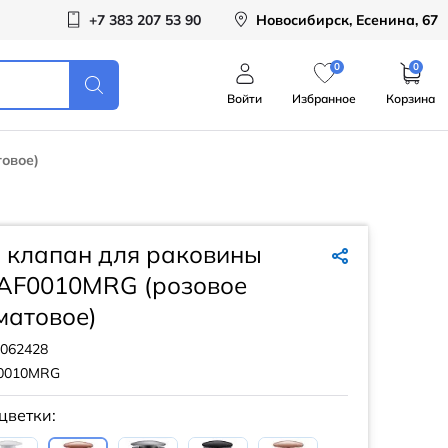
+7 383 207 53 90
Новосибирск, Есенина, 67
0
0
Войти
Избранное
Корзина
овое)
 клапан для раковины
AF0010MRG (розовое
матовое)
062428
0010MRG
цветки: