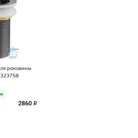
для раковины
y 323758
ля
2860
q