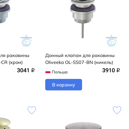
для раковины
Донный клапан для раковины
-CR (хром)
Oliveeka OL-SS07-BN (никель)
3041
3910
q
q
Польша
В корзину