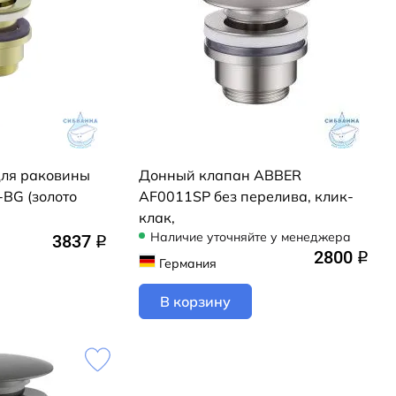
для раковины
Донный клапан ABBER
-BG (золото
AF0011SP без перелива, клик-
клак,
Наличие уточняйте у менеджера
3837
q
2800
q
Германия
В корзину