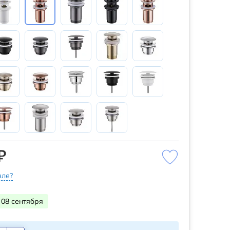
₽
ле?
 08 сентября