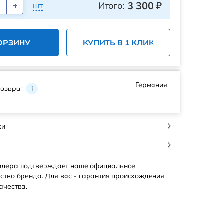
3 300
₽
Итого:
шт
ОРЗИНУ
КУПИТЬ В 1 КЛИК
Германия
возврат
i
ки
илера подтверждает наше официальное
ство бренда. Для вас - гарантия происхождения
ачества.