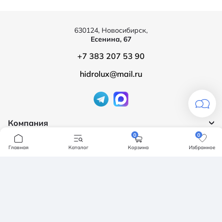
630124, Новосибирск,
Есенина, 67
+7 383 207 53 90
hidrolux@mail.ru
Компания
0
0
Продукция
О компании
Главная
Каталог
Корзина
Избранное
Бренды
Ванны
Доставка и оплата
Мебель для ванной
Обмен и возврат
Инсталяции, кнопки смыва
Карта сайта
Политика конфендициальности
Унитазы
Политика конфиденциальности
Отзывы
Смесители