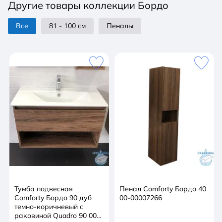
Другие товары коллекции Бордо
закрывания. За дверцей две горизонтальных полки.
Зеркало-шкаф состоит из одного элемента -
Все
81 - 100 см
Пеналы
зеркала со шкафчиком - поэтому универсально,
может быть подвешено в правом или левом
варианте.
Тумба подвесная
Пенал Comforty Бордо 40
Comforty Бордо 90 дуб
00-00007266
темно-коричневый с
раковиной Quadro 90 00-