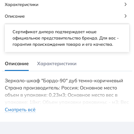
Характеристики
Описание
Сертификат дилера подтверждает наше
официальное представительство бренда. Для вас -
гарантия происхождения товара и его качества.
Описание
Характеристики
Зеркало-шкаф "Бордо-90" дуб темно-коричневый
Страна производитель: Россия; Основное место
объем в упаковке: 0,23м3; Основное место вес в
упаковке: 18кг; Объем упаковки раковины: - м3; Вес
упаковки раковины: - кг. Зеркальное
Смотреть всё
высококачественное полотно с амальгамой на
основе серебра. Створка мебельного элемента
оснащена петлями с системой плавного