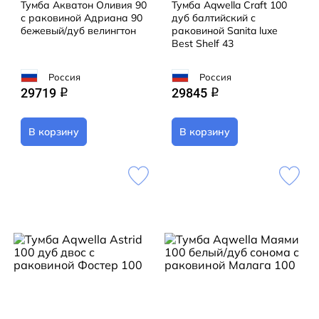
Тумба Акватон Оливия 90
Тумба Aqwella Craft 100
с раковиной Адриана 90
дуб балтийский с
бежевый/дуб велингтон
раковиной Sanita luxe
Best Shelf 43
Россия
Россия
29719
29845
q
q
В корзину
В корзину