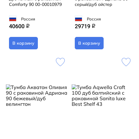
Comforty 90 00-00010979
серый/дуб ойстер
Россия
Россия
40600
29719
q
q
В корзину
В корзину