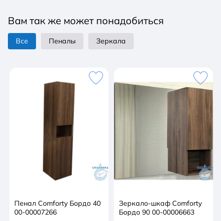
Цвет: белый. Материал: санфарфор. С одним
Вам так же может понадобиться
отверстием под смеситель. Встроенный слив-
перелив. В комплекте поставки: Тумба. Раковина
Все
Пеналы
Зеркала
Quadro 90. Комплект креплений.
Пенал Comforty Бордо 40
Зеркало-шкаф Comforty
00-00007266
Бордо 90 00-00006663