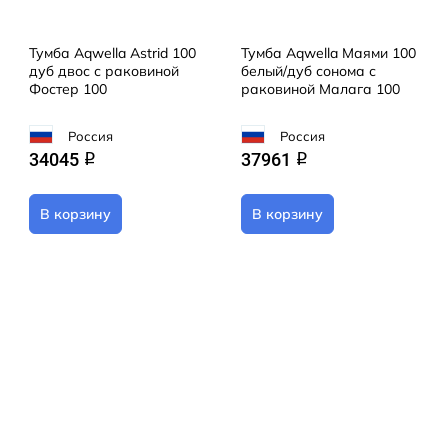
Тумба Aqwella Astrid 100
Тумба Aqwella Маями 100
дуб двос с раковиной
белый/дуб сонома с
Фостер 100
раковиной Малага 100
Россия
Россия
34045
37961
q
q
В корзину
В корзину