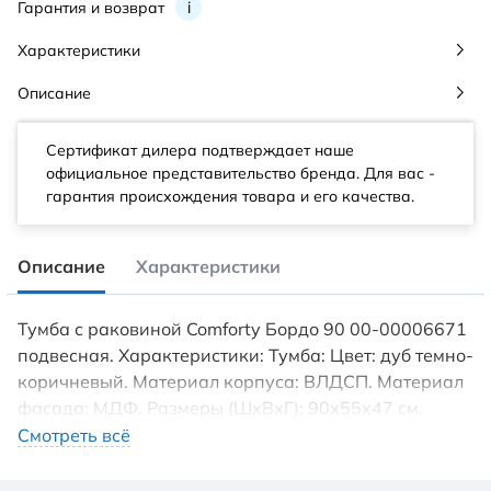
Гарантия и возврат
i
Характеристики
Описание
Сертификат дилера подтверждает наше
официальное представительство бренда. Для вас -
гарантия происхождения товара и его качества.
Описание
Характеристики
Тумба с раковиной Comforty Бордо 90 00-00006671
подвесная. Характеристики: Тумба: Цвет: дуб темно-
коричневый. Материал корпуса: ВЛДСП. Материал
фасада: МДФ. Размеры (ШхВхГ): 90х55х47 см.
Система хранения: 1 выдвижной ящик с
Смотреть всё
доводчиками Hettich (плавного закрывания),
открытая полка. Монтаж: подвесной. Раковина: