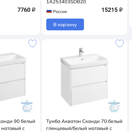
1A253403SDB20
7760
15215
q
q
Россия
В корзину
канди 90 белый
Тумба Акватон Сканди 70 белый
 матовый с
глянцевый/белый матовый с