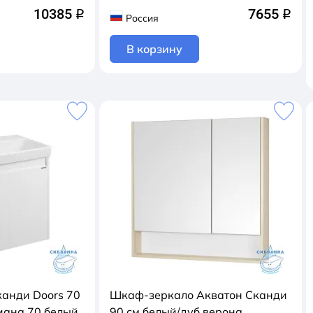
10385
7655
q
q
Россия
В корзину
канди Doors 70
Шкаф-зеркало Акватон Сканди
иана 70 белый
90 см белый/дуб верона