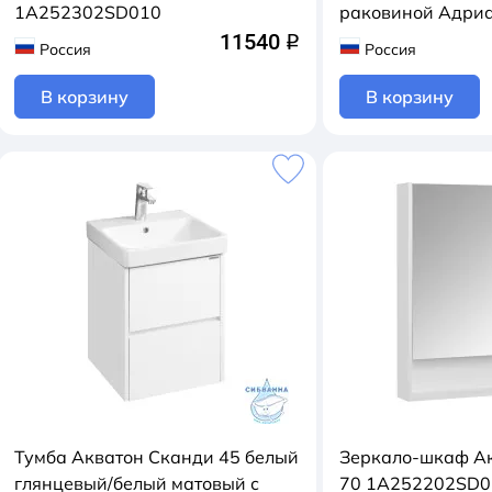
1A252302SD010
раковиной Адри
11540
q
Россия
Россия
В корзину
В корзину
Тумба Акватон Сканди 45 белый
Зеркало-шкаф А
глянцевый/белый матовый с
70 1A252202SD0