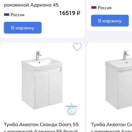
раковиной Адриана 45
Россия
16519
q
Россия
В корзину
В корзину
Тумба Акватон Сканди Doors 55
Тумба Акватон С
с раковиной Адриана 55 белый
с раковиной Адр