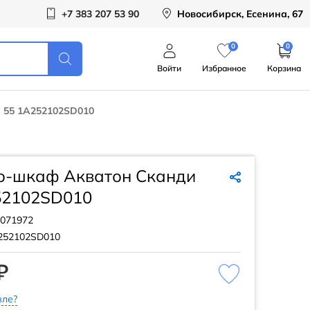
+7 383 207 53 90
Новосибирск, Есенина, 67
0
0
Войти
Избранное
Корзина
 55 1A252102SD010
о-шкаф Акватон Сканди
52102SD010
071972
252102SD010
₽
ле?