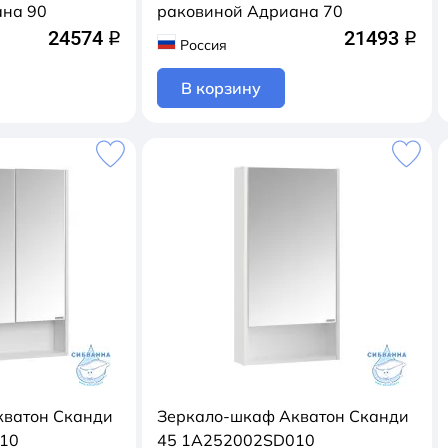
ана 90
раковиной Адриана 70
24574
21493
q
q
Россия
В корзину
кватон Сканди
Зеркало-шкаф Акватон Сканди
10
45 1A252002SD010