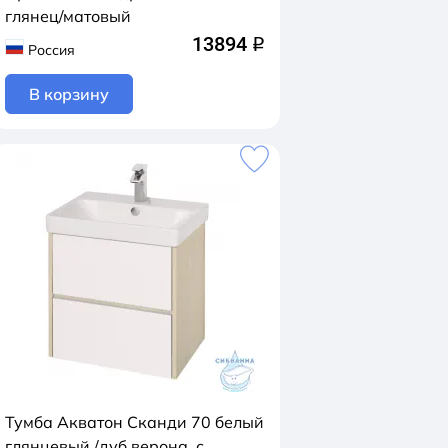
глянец/матовый
13894
q
Россия
В корзину
Тумба Акватон Сканди 70 белый
глянцевый /дуб верона, с