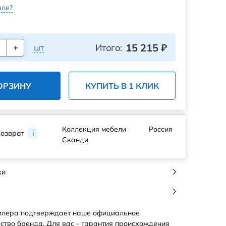
ле?
15 215
₽
Итого:
шт
ОРЗИНУ
КУПИТЬ В 1 КЛИК
Коллекция мебели
Россия
возврат
i
Сканди
ки
илера подтверждает наше официальное
ство бренда. Для вас - гарантия происхождения