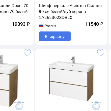
канди Doors 70
Шкаф-зеркало Акватон Сканди
иана 70 белый
90 см белый/дуб верона
1A252302SDB20
19393
11540
q
q
Россия
В корзину