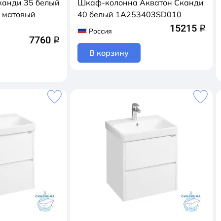
канди 35 белый
Шкаф-колонна Акватон Сканди
 матовый
40 белый 1A253403SD010
15215
q
Россия
7760
q
В корзину