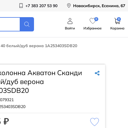
+7 383 207 53 90
Новосибирск, Есенина, 67
0
0
Войти
Избранное
Корзина
40 белый/дуб верона 1A253403SDB20
олонна Акватон Сканди
й/дуб верона
03SDB20
079321
253403SDB20
 ₽