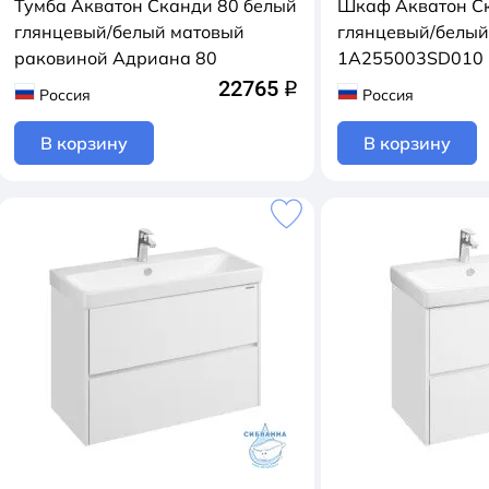
Тумба Акватон Сканди 80 белый
Шкаф Акватон С
глянцевый/белый матовый
глянцевый/белый
раковиной Адриана 80
1A255003SD010
22765
q
Россия
Россия
В корзину
В корзину