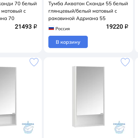
канди 70 белый
Тумба Акватон Сканди 55 белый
 матовый с
глянцевый/белый матовый с
ана 70
раковиной Адриана 55
21493
19220
q
q
Россия
В корзину