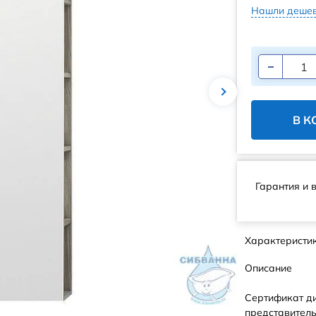
Нашли дешев
В К
Гарантия и 
Характеристи
Описание
Сертификат д
представитель