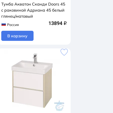
Тумба Акватон Сканди Doors 45
с раковиной Адриана 45 белый
глянец/матовый
13894
q
Россия
В корзину