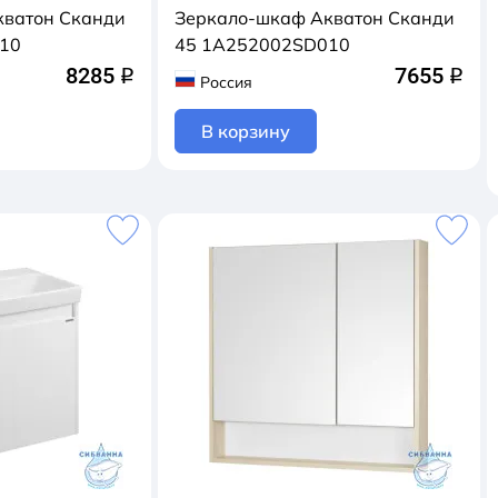
кватон Сканди
Зеркало-шкаф Акватон Сканди
10
45 1A252002SD010
8285
7655
q
q
Россия
В корзину