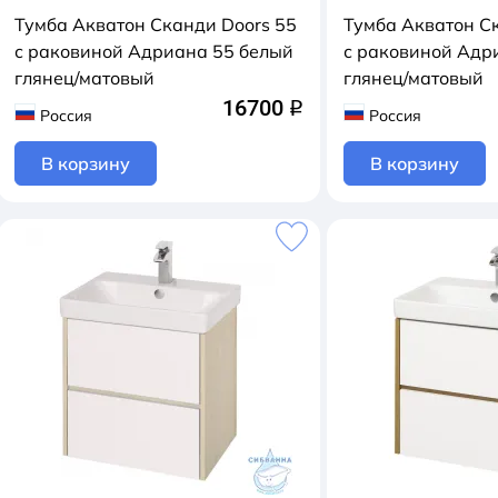
Тумба Акватон Сканди Doors 55
Тумба Акватон С
с раковиной Адриана 55 белый
с раковиной Адр
глянец/матовый
глянец/матовый
16700
q
Россия
Россия
В корзину
В корзину