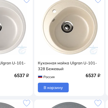
Ulgran U-101-
Кухонная мойка Ulgran U-101-
328 Бежевый
6537
6537
q
q
Россия
В корзину