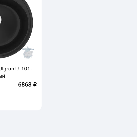
Ulgran U-101-
ый
6863
q