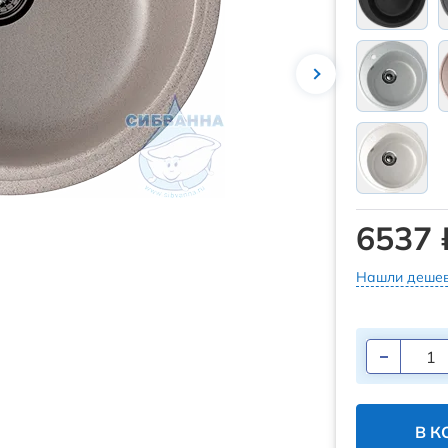
6537 
Нашли дешев
В К