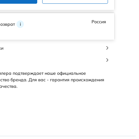
Россия
возврат
i
ки
илера подтверждает наше официальное
ство бренда. Для вас - гарантия происхождения
ачества.