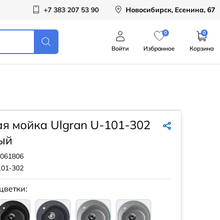
+7 383 207 53 90
Новосибирск, Есенина, 67
0
0
Войти
Избранное
Корзина
я мойка Ulgran U-101-302
ый
061806
101-302
цветки: