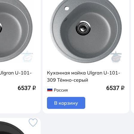
Ulgran U-101-
Кухонная мойка Ulgran U-101-
309 Тёмно-серый
6537
6537
q
q
Россия
В корзину