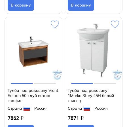
В корзину
В корзину
Тумба под раковину Viant
Тумба под раковину
Бостон 50п дуб вотан/
1Marka Story 45Н белый
графит
глянец
Страна
Россия
Страна
Россия
7862
7871
q
q