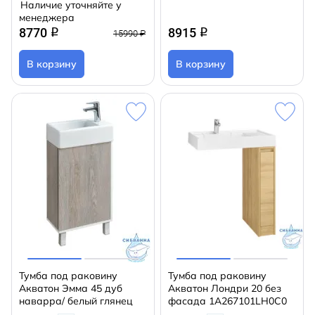
Наличие уточняйте у
менеджера
8770
8915
q
q
15990 ₽
В корзину
В корзину
Тумба под раковину
Тумба под раковину
Акватон Эмма 45 дуб
Акватон Лондри 20 без
наварра/ белый глянец
фасада 1A267101LH0C0