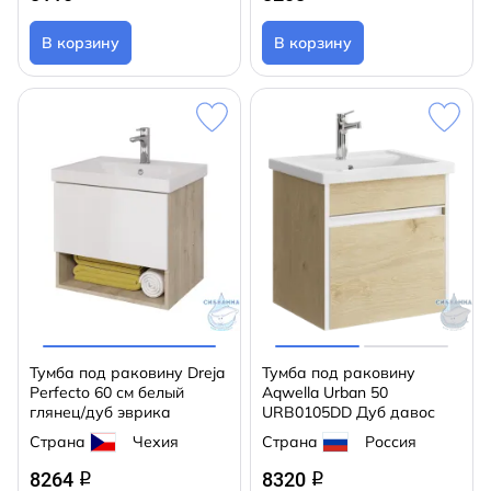
В корзину
В корзину
Тумба под раковину Dreja
Тумба под раковину
Perfecto 60 см белый
Aqwella Urban 50
глянец/дуб эврика
URB0105DD Дуб давос
Страна
Чехия
Страна
Россия
8264
8320
q
q