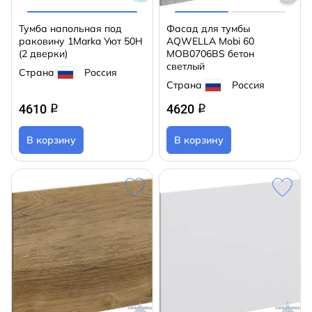
Тумба напольная под
Фасад для тумбы
раковину 1Marka Уют 50Н
AQWELLA Mobi 60
(2 дверки)
MOB0706BS бетон
светлый
Страна
Россия
Страна
Россия
4610
4620
q
q
В корзину
В корзину