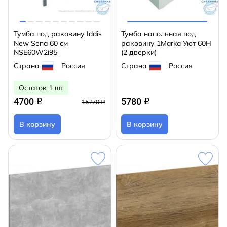
Тумба под раковину Iddis
Тумба напольная под
New Sena 60 см
раковину 1Marka Уют 60Н
NSE60W2i95
(2 дверки)
Страна
Россия
Страна
Россия
Остаток 1 шт
4700
5780
q
q
15770 ₽
В корзину
В корзину