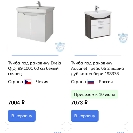
Тумба под раковину Dreja
Тумба под раковину
Q(D) 99.1001 60 см белый
Aquanet Грейс 65 2 ящика
глянец
дуб кантенбери 198378
Страна
Чехия
Страна
Россия
Привезем к 10 июля
7004
7073
q
q
В корзину
В корзину