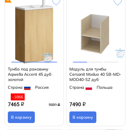
Тумба под раковину
Модуль для тумбы
Aqwella Accent 45 дуб
Cersanit Moduo 40 SB-MD-
золотой
MOD40-SZ дуб
Страна
Россия
Страна
Польша
-1866
7465
7490
q
q
9331
q
В корзину
В корзину