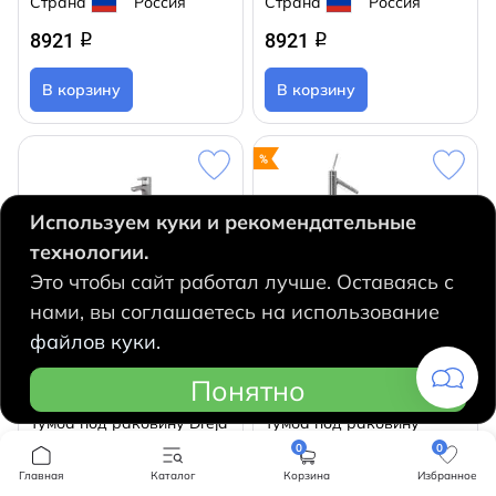
Страна
Россия
Страна
Россия
8921
8921
q
q
В корзину
В корзину
Используем куки и рекомендательные
технологии.
Это чтобы сайт работал лучше. Оставаясь с
нами, вы соглашаетесь на использование
файлов куки.
Понятно
Тумба под раковину Dreja
Тумба под раковину
Perfecto 70 см белый
Aqwella Classic Леон-МР
0
0
глянец/дуб эврика
40 белый глянец
Главная
Каталог
Корзина
Избранное
Страна
Чехия
Страна
Россия