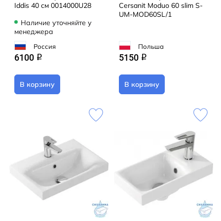
Iddis 40 см 0014000U28
Cersanit Moduo 60 slim S-
UM-MOD60SL/1
Наличие уточняйте у
менеджера
Россия
Польша
6100
5150
q
q
В корзину
В корзину