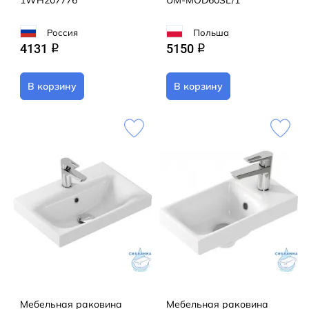
1WH207776
UM-MOD60SL/1
Россия
Польша
4131
5150
q
q
В корзину
В корзину
Мебельная раковина
Мебельная раковина