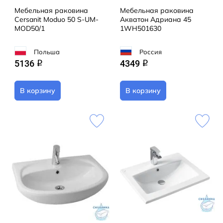
Мебельная раковина
Мебельная раковина
Cersanit Moduo 50 S-UM-
Акватон Адриана 45
MOD50/1
1WH501630
Польша
Россия
5136
4349
q
q
В корзину
В корзину