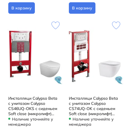
В корзину
В корзину
Инсталляци Calypso Beta
Инсталляци Calypso Beta
с унитазом Calypso
с унитазом Calypso
CS46UQ-OKS c сиденьем
CS74UQ-OK c сиденьем
Soft close (микролифт)
Soft close (микролифт)
B46UQ-OKS-SET
B74UQ-OK-SET
Наличие уточняйте у
Наличие уточняйте у
менеджера
менеджера