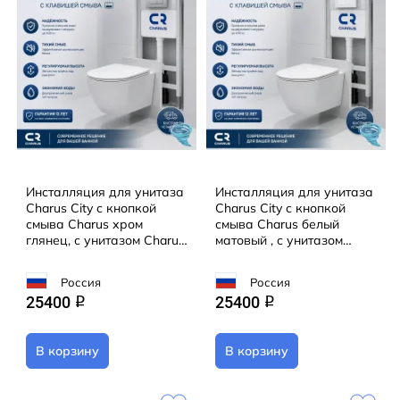
Инсталляция для унитаза
Инсталляция для унитаза
Charus City с кнопкой
Charus City с кнопкой
смыва Charus хром
смыва Charus белый
глянец, с унитазом Charus
матовый , с унитазом
Estella Tornado (с
Charus Estella Tornado (с
сиденьем Soft Close)
сиденьем Soft Close)
Россия
Россия
(микролифт)
(микролифт)
25400
25400
q
q
В корзину
В корзину