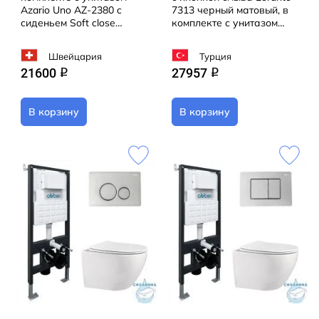
Azario Uno AZ-2380 c
7313 черный матовый, в
сиденьем Soft close
комплекте с унитазом
(микролифт)
Grossman GR-4455SQ c
сиденьем Soft close
Швейцария
Турция
(микролифт)
21600
27957
q
q
В корзину
В корзину