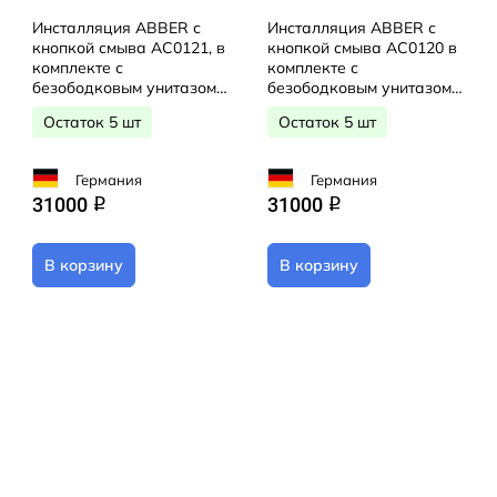
Инсталляция ABBER с
Инсталляция ABBER с
кнопкой смыва AC0121, в
кнопкой смыва AC0120 в
комплекте с
комплекте с
безободковым унитазом
безободковым унитазом
ABBER Bequem AC1100, c
ABBER Bequem AC1100 c
Остаток 5 шт
Остаток 5 шт
сиденьем Soft close
сиденьем Soft close
(микролифт) AC1100-
(микролифт)
AC0105-AC0121
Германия
Германия
31000
31000
q
q
В корзину
В корзину