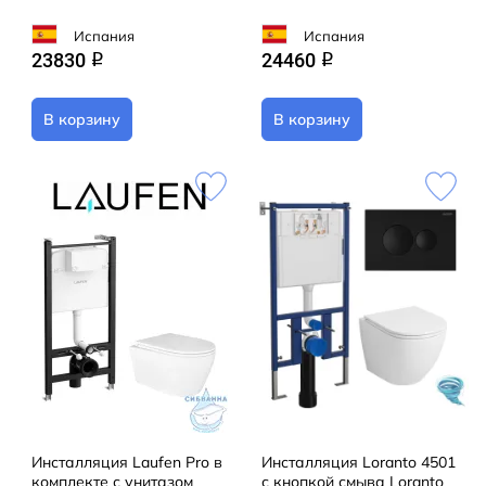
Испания
Испания
23830
24460
q
q
В корзину
В корзину
Инсталляция Laufen Pro в
Инсталляция Loranto 4501
комплекте с унитазом
с кнопкой смыва Loranto