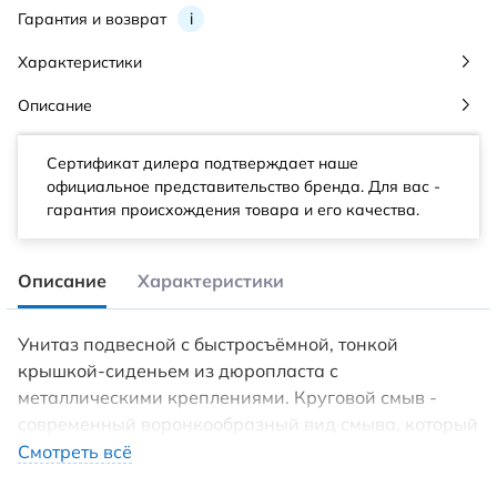
Гарантия и возврат
i
Характеристики
Описание
Сертификат дилера подтверждает наше
официальное представительство бренда. Для вас -
гарантия происхождения товара и его качества.
Описание
Характеристики
Унитаз подвесной с быстросъёмной, тонкой
крышкой-сиденьем из дюропласта с
металлическими креплениями. Круговой смыв -
современный воронкообразный вид смыва, который
позволяет обработать до 95% поверхности чаши
Смотреть всё
унитаза. Такой смыв имеет массу преимуществ: