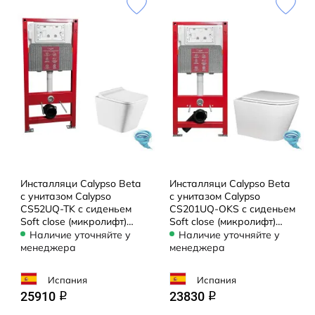
Инсталляци Calypso Beta
Инсталляци Calypso Beta
с унитазом Calypso
с унитазом Calypso
CS52UQ-TK c сиденьем
CS201UQ-OKS c сиденьем
Soft close (микролифт)
Soft close (микролифт)
B52UQ-TK-SET
B201UQ-OKS-SET
Наличие уточняйте у
Наличие уточняйте у
менеджера
менеджера
Испания
Испания
25910
23830
q
q