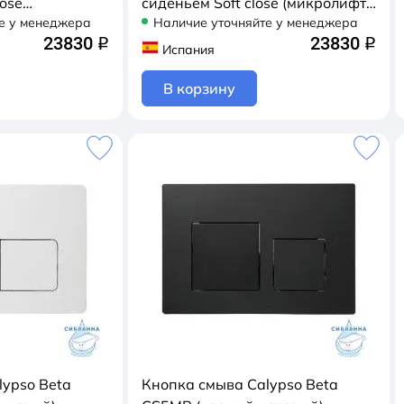
lose
сиденьем Soft close (микролифт)
е у менеджера
Наличие уточняйте у менеджера
01UQ-OKS-SET
B46UQ-OKS-SET
23830
23830
q
q
Испания
В корзину
lypso Beta
Кнопка смыва Calypso Beta