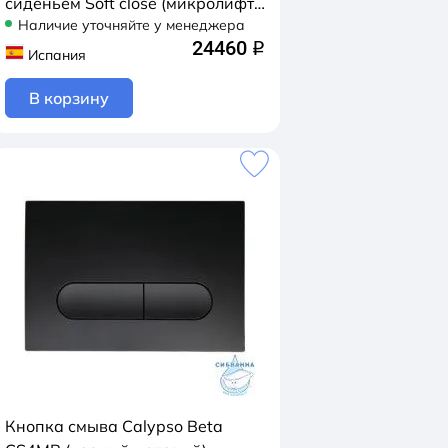
сиденьем Soft close (микролифт)
Наличие уточняйте у менеджера
B74UQ-OK-SET
24460
q
Испания
В корзину
Кнопка смыва Calypso Beta