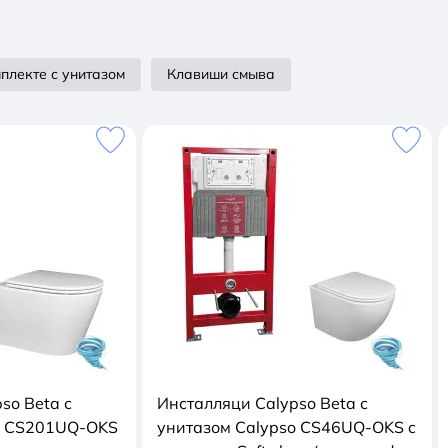
плекте с унитазом
Клавиши смыва
so Beta с
Инсталляци Calypso Beta с
o CS201UQ-OKS
унитазом Calypso CS46UQ-OKS c