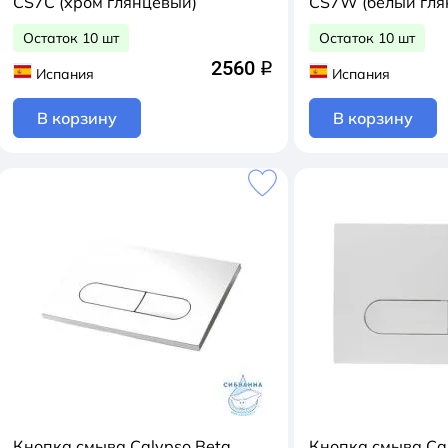
CS7C (хром глянцевый)
CS7W (белый 
Остаток 10 шт
Остаток 10 шт
2560
q
Испания
Испания
В корзину
В корзину
Кнопка смыва Calypso Beta
Кнопка смыва Ca