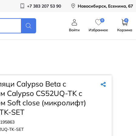
+7 383 207 53 90
Новосибирск, Есенина, 67
0
0
Войти
Избранное
Корзина
яци Calypso Beta с
м Calypso CS52UQ-TK c
м Soft close (микролифт)
TK-SET
195863
2UQ-TK-SET