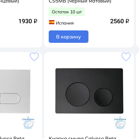
глянцевый)
CS5MB (черный матовый)
Остаток 10 шт
1930
2560
q
q
Испания
В корзину
lypso Beta
Кнопка смыва Calypso Beta