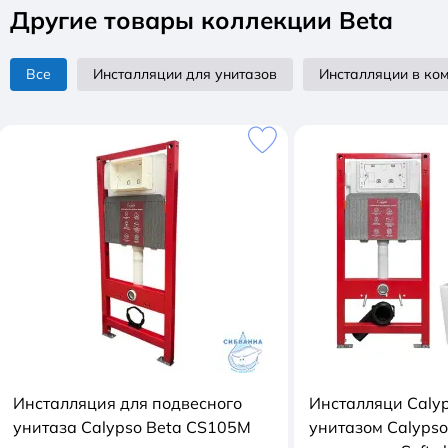
Другие товары коллекции Beta
Все
Инсталляции для унитазов
Инсталляции в ком
Инсталляция для подвесного
Инсталляци Calyp
унитаза Calypso Beta CS105M
унитазом Calyps