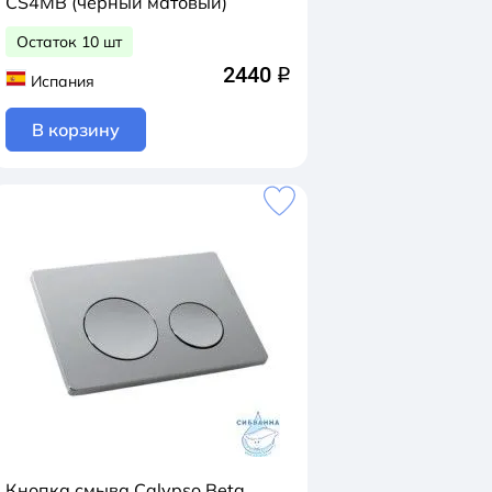
CS4MB (черный матовый)
Остаток 10 шт
2440
q
Испания
В корзину
Кнопка смыва Calypso Beta