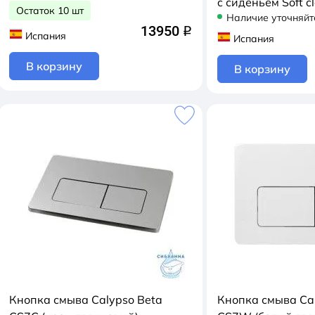
c сиденьем Soft c
Остаток 10 шт
Наличие уточняйт
(микролифт) B2
13950
q
Испания
Испания
В корзину
В корзину
Кнопка смыва Calypso Beta
Кнопка смыва Ca