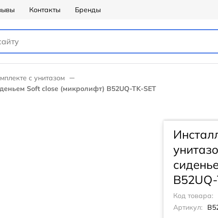
зывы
Контакты
Бренды
мплекте с унитазом
деньем Soft close (микролифт) B52UQ-TK-SET
Инсталл
унитазо
сиденье
B52UQ-
Код товара:
Артикул:
B5