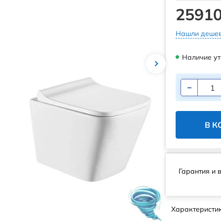
25910
Нашли дешев
Наличие ут
В К
Гарантия и 
Характеристи