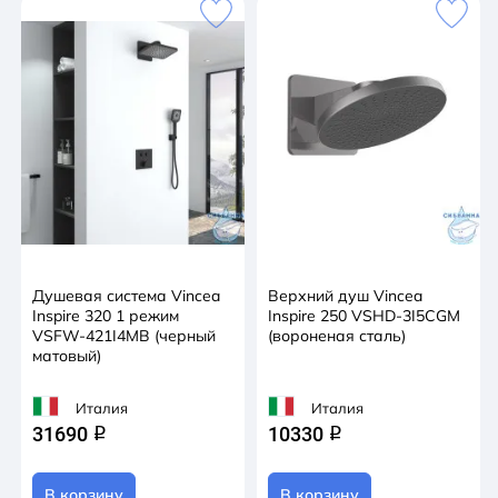
Душевая система Vincea
Верхний душ Vincea
Inspire 320 1 режим
Inspire 250 VSHD-3I5CGM
VSFW-421I4MB (черный
(вороненая сталь)
матовый)
Италия
Италия
31690
10330
q
q
В корзину
В корзину