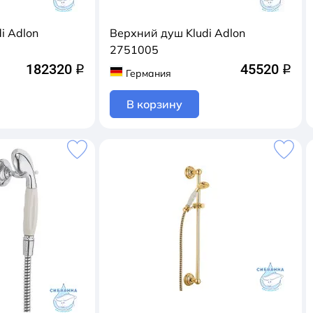
i Adlon
Верхний душ Kludi Adlon
2751005
182320
45520
q
q
Германия
В корзину