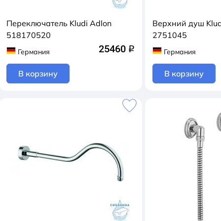
Переключатель Kludi Adlon
Верхний душ Klud
518170520
2751045
25460
q
Германия
Германия
В корзину
В корзину