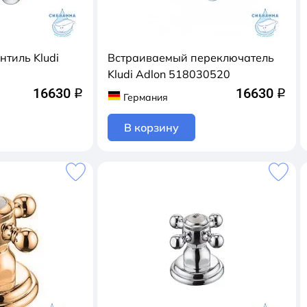
тиль Kludi
Встраиваемый переключатель
Kludi Adlon 518030520
16630
16630
q
q
Германия
В корзину