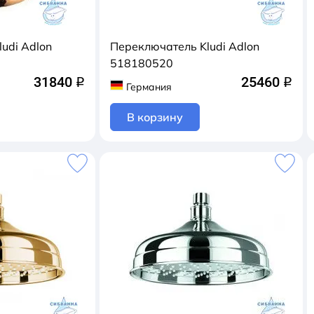
udi Adlon
Переключатель Kludi Adlon
518180520
31840
25460
q
q
Германия
В корзину