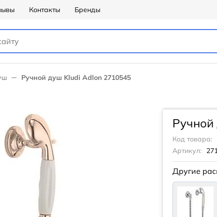
зывы
Контакты
Бренды
уш
Pучной душ Kludi Adlon 2710545
Pучной 
Код товара:
Артикул:
27
Другие рас