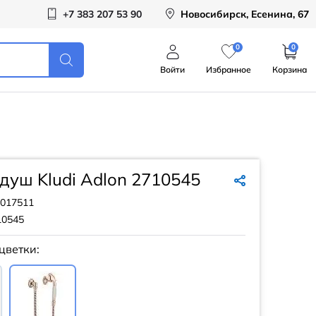
+7 383 207 53 90
Новосибирск, Есенина, 67
0
0
Войти
Избранное
Корзина
душ Kludi Adlon 2710545
017511
10545
цветки: