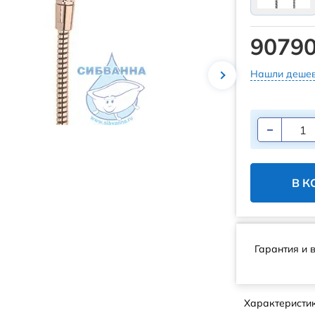
90790
Нашли дешев
В К
Гарантия и 
Характеристи