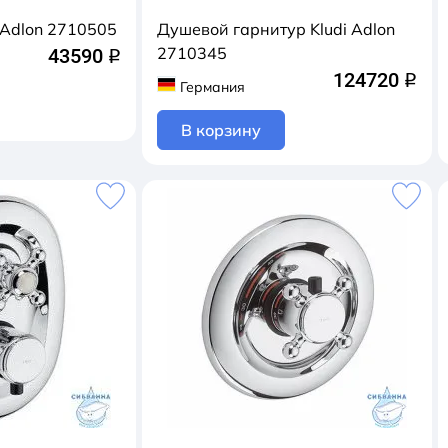
 Adlon 2710505
Душевой гарнитур Kludi Adlon
2710345
43590
q
124720
q
Германия
В корзину