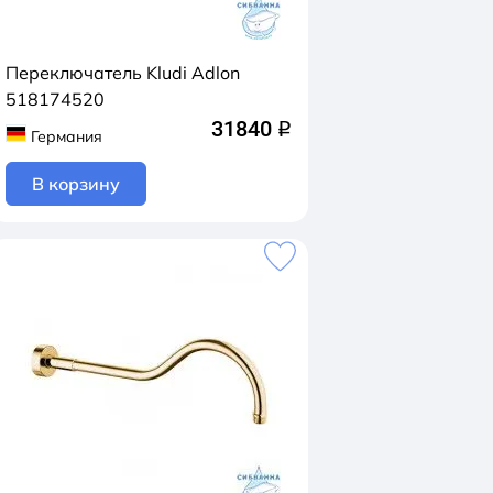
Переключатель Kludi Adlon
518174520
31840
q
Германия
В корзину