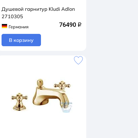
Душевой гарнитур Kludi Adlon
2710305
76490
q
Германия
В корзину