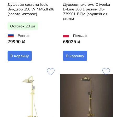
Душевая система Iddis
Душевая система Oliveeka
Виндзор 250 WINMG3Fi06
D-Line 300 1 режим OL-
(золото матовое)
739901-BGM (оружейная
сталь)
Остаток 28 шт
Россия
Польша
79990
68025
q
q
В корзину
В корзину