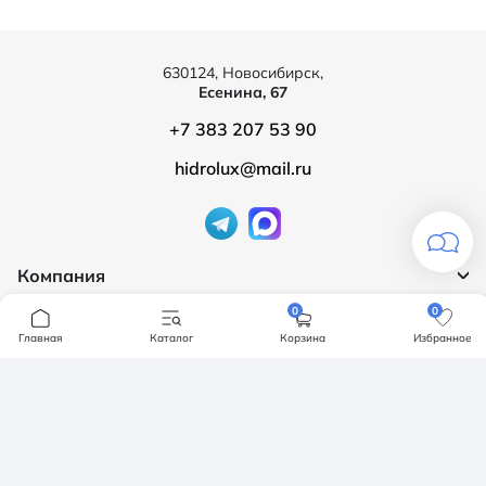
630124, Новосибирск,
Есенина, 67
+7 383 207 53 90
hidrolux@mail.ru
Компания
0
0
Продукция
О компании
Главная
Каталог
Корзина
Избранное
Бренды
Ванны
Доставка и оплата
Мебель для ванной
Обмен и возврат
Инсталяции, кнопки смыва
Карта сайта
Политика конфендициальности
Унитазы
Политика конфиденциальности
Отзывы
Смесители