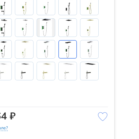
4 ₽
ле?