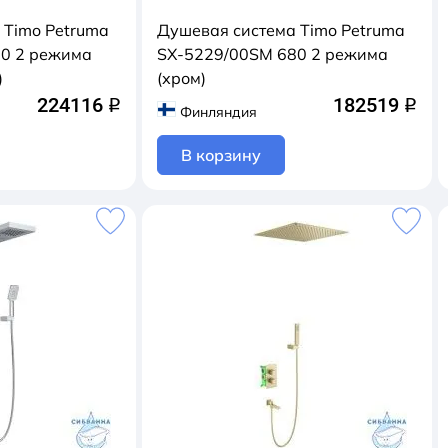
 Timo Petruma
Душевая система Timo Petruma
0 2 режима
SX-5229/00SM 680 2 режима
)
(хром)
224116
182519
q
q
Финляндия
В корзину