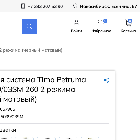
+7 383 207 53 90
Новосибирск, Есенина, 67
0
0
Войти
Избранное
Корзина
 2 режима (черный матовый)
 система Timo Petruma
9/03SM 260 2 режима
й матовый)
057905
-5039/03SM
цветки: