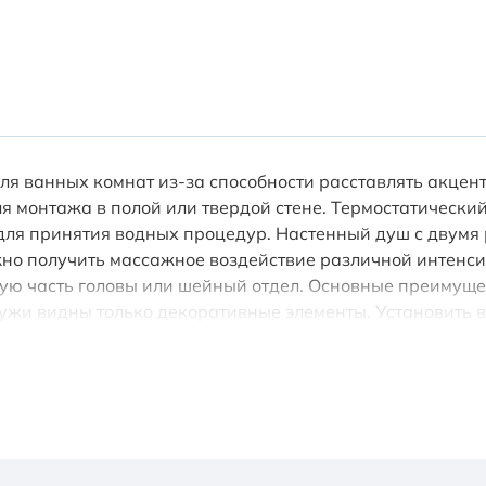
ля ванных комнат из-за способности расставлять акцен
ля монтажа в полой или твердой стене. Термостатическ
для принятия водных процедур. Настенный душ с двумя
жно получить массажное воздействие различной интенси
ую часть головы или шейный отдел. Основные преимуще
ружи видны только декоративные элементы. Установить 
вка температуры воды осуществляется ручкой термостат
ивертора (расположена сверху) влево. Для переключени
атем поверните вправо. Увеличение напора воды осущест
положена снизу) с положения 12:00 (ручной душ выключ
двух режимах одновременно "каскад"+"ручной душ" или "