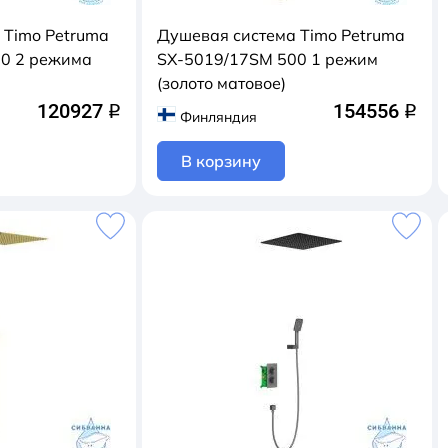
 Timo Petruma
Душевая система Timo Petruma
0 2 режима
SX-5019/17SM 500 1 режим
(золото матовое)
120927
154556
q
q
Финляндия
В корзину