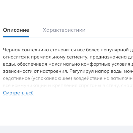
Описание
Характеристики
Черная сантехника становится все более популярной д
относится к премиальному сегменту, предназначена д
воды, обеспечивая максимально комфортные условия 
зависимости от настроения. Регулируя напор воды мо
седативное (успокаивающее) воздействие на затылочн
все коммуникации и крепления спрятаны в стену, сна
Использовать такой смеситель очень удобно, регулиро
Смотреть всё
увеличение напора осуществляется поворотом ручки д
исходное положение 12:00 (смеситель выключен), а з
режима "ручной душ" поверните ручку дивертора (рас
поворотом ручки влево. Смеситель может работать в 