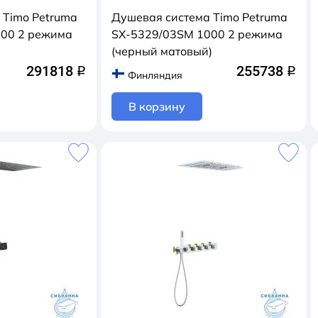
 Timo Petruma
Душевая система Timo Petruma
000 2 режима
SX-5329/03SM 1000 2 режима
(черный матовый)
291818
255738
q
q
Финляндия
В корзину