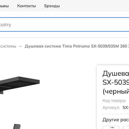
зывы
Контакты
Бренды
системы
Душевая система Timo Petruma SX-5039/03SM 260
Душевая
SX-503
(черны
Код товара:
Артикул:
SX
Другие рас