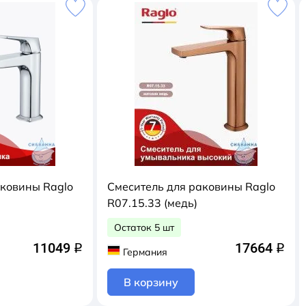
аковины Raglo
Смеситель для раковины Raglo
R07.15.33 (медь)
Остаток 5 шт
11049
17664
q
q
Германия
В корзину