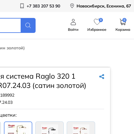
+7 383 207 53 90
Новосибирск, Есенина, 67
0
0
Войти
Избранное
Корзина
тин золотой)
 система Raglo 320 1
07.24.03 (сатин золотой)
189992
.24.03
цветки: