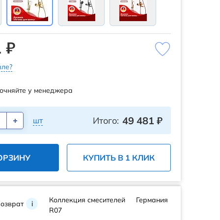
 ₽
ле?
очняйте у менеджера
49 481
₽
Итого:
шт
ОРЗИНУ
КУПИТЬ В 1 КЛИК
Коллекция смесителей
Германия
возврат
i
R07