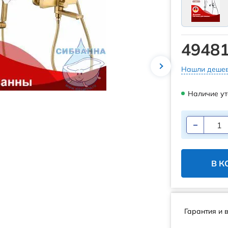
49481
Нашли дешев
Наличие ут
В К
Гарантия и 