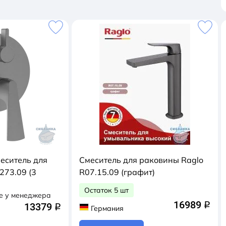
еситель для
Смеситель для раковины Raglo
273.09 (3
R07.15.09 (графит)
Остаток 5 шт
е у менеджера
16989
13379
q
q
Германия