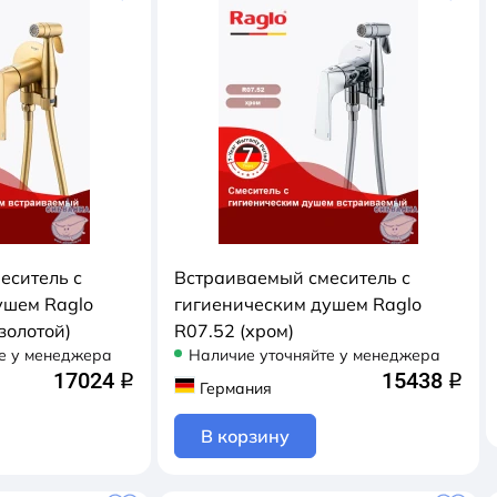
еситель с
Встраиваемый смеситель с
ушем Raglo
гигиеническим душем Raglo
золотой)
R07.52 (хром)
е у менеджера
Наличие уточняйте у менеджера
17024
15438
q
q
Германия
В корзину