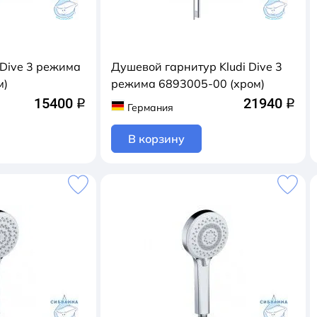
 Dive 3 режима
Душевой гарнитур Kludi Dive 3
м)
режима 6893005-00 (хром)
15400
21940
q
q
Германия
В корзину