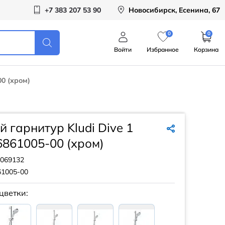
+7 383 207 53 90
Новосибирск, Есенина, 67
0
0
Войти
Избранное
Корзина
0 (хром)
 гарнитур Kludi Dive 1
861005-00 (хром)
069132
61005-00
цветки: