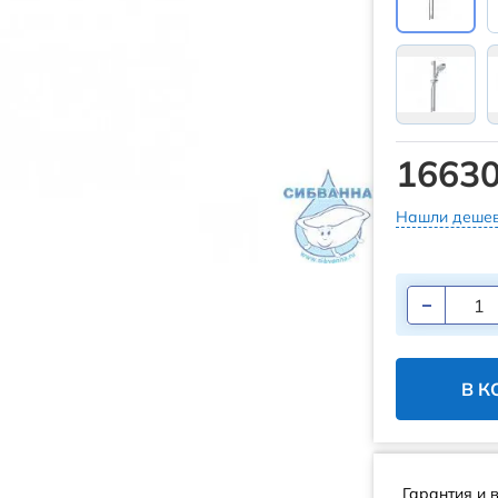
16630
Нашли дешев
В К
Гарантия и 