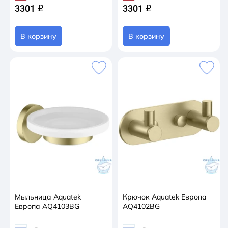
3301
3301
q
q
В корзину
В корзину
Мыльница Aquatek
Крючок Aquatek Европа
Европа AQ4103BG
AQ4102BG