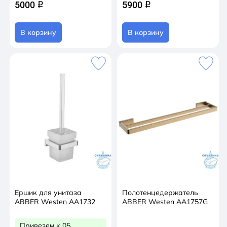
5000
5900
q
q
В корзину
В корзину
Ершик для унитаза
Полотенцедержатель
ABBER Westen AA1732
ABBER Westen AA1757G
Привезем к 05