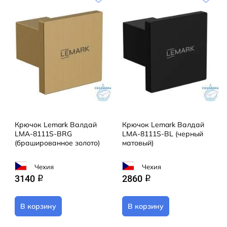
Крючок Lemark Валдай
Крючок Lemark Валдай
LMA-8111S-BRG
LMA-8111S-BL (черный
(брашированное золото)
матовый)
Чехия
Чехия
3140
2860
q
q
В корзину
В корзину